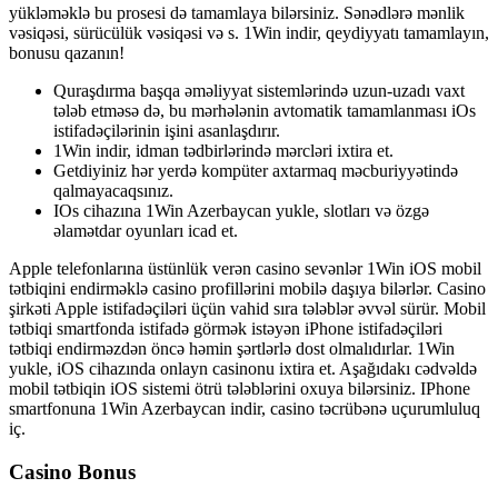
yükləməklə bu prosesi də tamamlaya bilərsiniz. Sənədlərə mənlik
vəsiqəsi, sürücülük vəsiqəsi və s. 1Win indir, qeydiyyatı tamamlayın,
bonusu qazanın!
Quraşdırma başqa əməliyyat sistemlərində uzun-uzadı vaxt
tələb etməsə də, bu mərhələnin avtomatik tamamlanması iOs
istifadəçilərinin işini asanlaşdırır.
1Win indir, idman tədbirlərində mərcləri ixtira et.
Getdiyiniz hər yerdə kompüter axtarmaq məcburiyyətində
qalmayacaqsınız.
IOs cihazına 1Win Azerbaycan yukle, slotları və özgə
əlamətdar oyunları icad et.
Apple telefonlarına üstünlük verən casino sevənlər 1Win iOS mobil
tətbiqini endirməklə casino profillərini mobilə daşıya bilərlər. Casino
şirkəti Apple istifadəçiləri üçün vahid sıra tələblər əvvəl sürür. Mobil
tətbiqi smartfonda istifadə görmək istəyən iPhone istifadəçiləri
tətbiqi endirməzdən öncə həmin şərtlərlə dost olmalıdırlar. 1Win
yukle, iOS cihazında onlayn casinonu ixtira et. Aşağıdakı cədvəldə
mobil tətbiqin iOS sistemi ötrü tələblərini oxuya bilərsiniz. IPhone
smartfonuna 1Win Azerbaycan indir, casino təcrübənə uçurumluluq
iç.
Casino Bonus