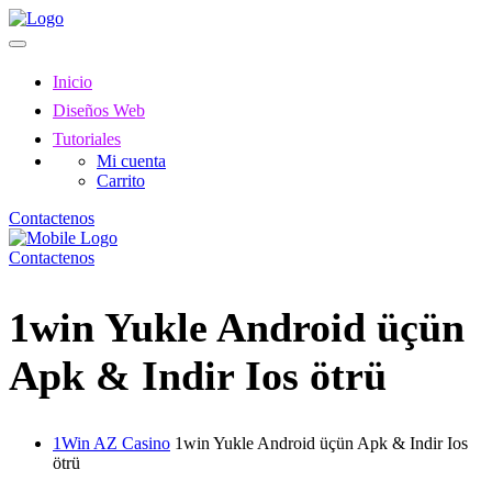
ADİŞAHBET ERİŞİM
Padişahbet
Galabet
taraftarium24
casino fiable en 
Inicio
Diseños Web
Tutoriales
Mi cuenta
Carrito
Contactenos
Contactenos
1win Yukle Android üçün
Apk & Indir Ios ötrü
1Win AZ Casino
1win Yukle Android üçün Apk & Indir Ios
ötrü