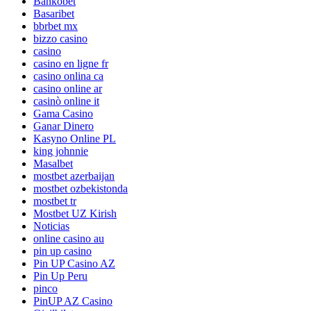
Bankobet
Basaribet
bbrbet mx
bizzo casino
casino
casino en ligne fr
casino onlina ca
casino online ar
casinò online it
Gama Casino
Ganar Dinero
Kasyno Online PL
king johnnie
Masalbet
mostbet azerbaijan
mostbet ozbekistonda
mostbet tr
Mostbet UZ Kirish
Noticias
online casino au
pin up casino
Pin UP Casino AZ
Pin Up Peru
pinco
PinUP AZ Casino