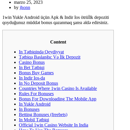
marzo 25, 2023
by
jhonn
1win Yukle Android üçün Apk & Indir Ios ötrü
İlk depoziti
qoyduğunuz müddət bonus qazanmaq şansı əldə edirsiniz.
Content
In Tətbiqində Qeydiyyat
Tətbiqə Başlanğıc Və İlk Depozit
Casino Bonus
In Bet Tətbiqi
Bonus Buy Games
In Indir Ios-da
In No Deposit Bonus
Countries Where 1win Casino Is Available
Rules For Bonuses
Bonus For Downloading The Mobile App
In Yukle Android
In Bonuses
Betting Bonuses (freebets)
In Mobil Tətbiqi
Official 1win Casino Website In India