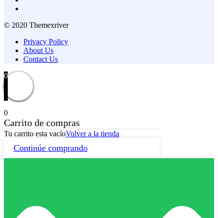
© 2020 Themexriver
Privacy Policy
About Us
Contact Us
0
0
Carrito de compras
Tu carrito esta vacío
Volver a la tienda
Continúe comprando