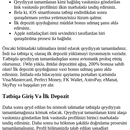
Qeydiyyat tamamlanan kimi bağlılıq vasitənizə göndərilən
link vasitəsilə profilinizi ilkin mərhələdə təsdiq edirsiniz.
Belə ki, iOS smartfonuna tətbiqi endirdikdən sonra
quraşdırmanı yerinə yetirməyinizə lüzum qalmır.
İlk depoziti qoyduğunuz müddət bonus udmaq şansı əldə
edirsiniz.
Apple istifadəçiləri ötrü sevindirici tərəflərdən biri
quraşdırılma prosesi ilə bağlıdır.
Öncəki bölmədəki təlimatlara ümid edərək qeydiyyatı tamamladınız.
İndi isə tətbiqə iç olaraq ilk depoziti yükləməyi öyrənməyin vaxtıdır.
Tətbiqdə qeydiyyatı tamamladıqdan sonra avtomatik proloq etmiş
olursunuz. 1Win yüklə, ibtidai depozitini ağuş, 200% bonusa sahib
olun! İlk depoziti qoyduğunuz vaxt bonus udmaq şansı əldə
edirsiniz. İstifadə edə biləcəyiniz qaytarma portalları içərisində
Visa/Mastercard, Perfect Money, FK Wallet, AstroPay, eManat,
SkyPay və başqaları yer alır.
Tətbiqə Giriş Və İlk Depozit
Daha sonra qeyd edilən bu nömrəli təlimatlar tətbiqdə qeydiyyatı
tamamlamağınıza kömək edəcək. Qeydiyyat tamamlanan kimi əlaqə
vasitənizə göndərilən link vasitəsilə profilinizi birinci mərhələdə
təsdiq edirsiniz. Daha sonra isə hökmən şəkildə doğrulama prosesini
tamamlamalısınız. Profil bölmənizdə tələb edilən sənədləri