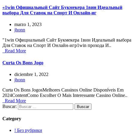
«1win Официальный Сайт Букмекера 1вин Идеальный
выбора Для Ставок на Спорт И Онлайн-иг
marzo 1, 2023
jhonn
"1win Официальный Сайт Букмекера 1вин Идеальный выбора
Для Ставок на Спорт И Онлайн-игр1win прохода И..
Read More
Curta Os Bons Jogo
diciembre 1, 2022
jhonn
Curta Os Bons JogosMelhores Cassinos Online Disponíveis Em
2024ContentComo Escolher O Mais Interessante Cassino Online..
Read More
Buscar:
Category
! Без рубрики