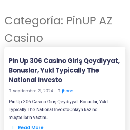
Categoría:
PinUP AZ
Casino
Pin Up 306 Casino Giriş Qeydiyyat,
Bonuslar, Yukl Typically The
National Investo
septiembre 21, 2024
jhonn
Pin Up 306 Casino Giriş Qeydiyyat, Bonuslar, Yukl
Typically The National InvestoOnlayn kazino
müştərilərin vaxtını..
Read More