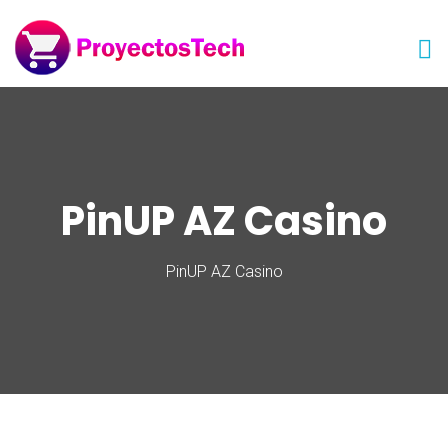
et
PADİŞAHBET ERİŞİM
Padişahbet
Galabet
dizipal
casino fiable en ligne
k
PinUP AZ Casino
PinUP AZ Casino