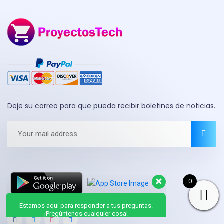
Deje su correo para que pueda recibir boletines de noticias.
Estamos aquí para responder a tus preguntas.
¡Pregúntenos cualquier cosa!
0
Hola, en que puedo ayudarte.
Soporte
Disponible