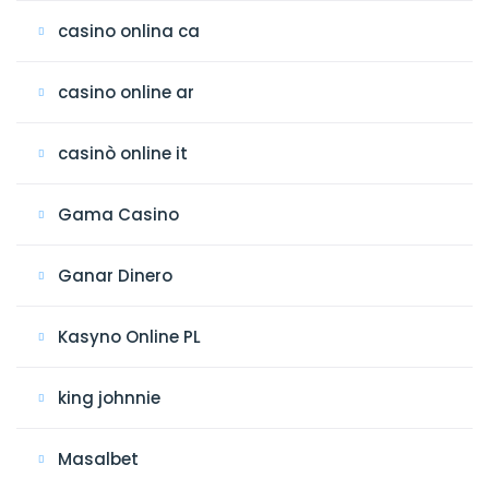
casino onlina ca
casino online ar
casinò online it
Gama Casino
Ganar Dinero
Kasyno Online PL
king johnnie
Masalbet