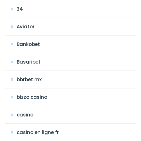
34
Aviator
Bankobet
Basaribet
bbrbet mx
bizzo casino
casino
casino en ligne fr