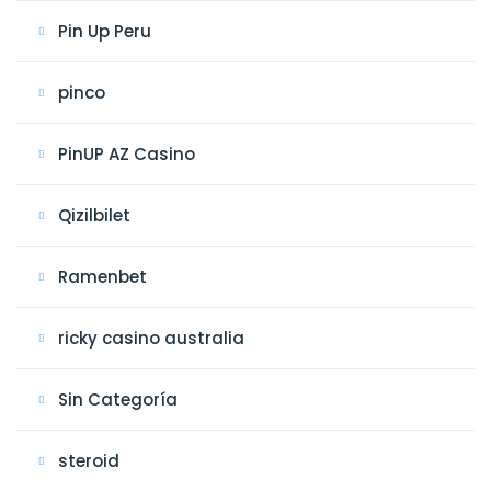
Pin Up Peru
pinco
PinUP AZ Casino
Qizilbilet
Ramenbet
ricky casino australia
Sin Categoría
steroid