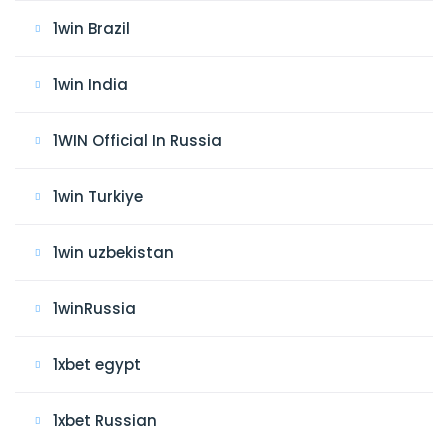
1win Brazil
1win India
1WIN Official In Russia
1win Turkiye
1win uzbekistan
1winRussia
1xbet egypt
1xbet Russian