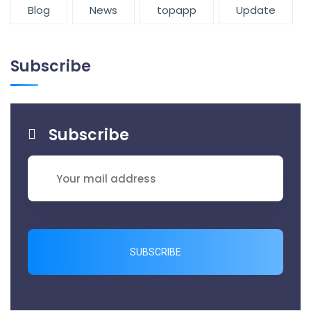
Blog
News
topapp
Update
Subscribe
Subscribe
SUBSCRIBE