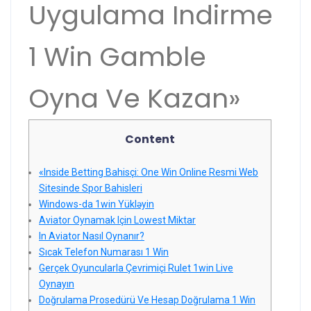
Uygulama Indirme
1 Win Gamble
Oyna Ve Kazan»
Content
«Inside Betting Bahisçi: One Win Online Resmi Web
Sitesinde Spor Bahisleri
Windows-da 1win Yükləyin
Aviator Oynamak Için Lowest Miktar
In Aviator Nasıl Oynanır?
Sıcak Telefon Numarası 1 Win
Gerçek Oyuncularla Çevrimiçi Rulet 1win Live
Oynayın
Doğrulama Prosedürü Ve Hesap Doğrulama 1 Win