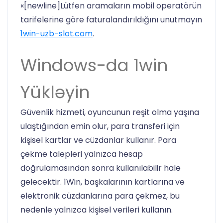
«[newline]Lütfen aramaların mobil operatörün
tarifelerine göre faturalandırıldığını unutmayın
1win-uzb-slot.com
.
Windows-da 1win
Yükləyin
Güvenlik hizmeti, oyuncunun reşit olma yaşına
ulaştığından emin olur, para transferi için
kişisel kartlar ve cüzdanlar kullanır. Para
çekme talepleri yalnızca hesap
doğrulamasından sonra kullanılabilir hale
gelecektir. 1Win, başkalarının kartlarına ve
elektronik cüzdanlarına para çekmez, bu
nedenle yalnızca kişisel verileri kullanın.