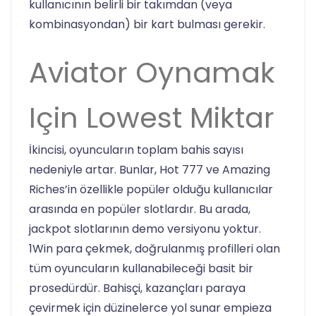
kullanıcının belirli bir takımdan (veya
kombinasyondan) bir kart bulması gerekir.
Aviator Oynamak
Için Lowest Miktar
İkincisi, oyuncuların toplam bahis sayısı
nedeniyle artar. Bunlar, Hot 777 ve Amazing
Riches’in özellikle popüler olduğu kullanıcılar
arasında en popüler slotlardır. Bu arada,
jackpot slotlarının demo versiyonu yoktur.
1Win para çekmek, doğrulanmış profilleri olan
tüm oyuncuların kullanabileceği basit bir
prosedürdür. Bahisçi, kazançları paraya
çevirmek için düzinelerce yol sunar empieza