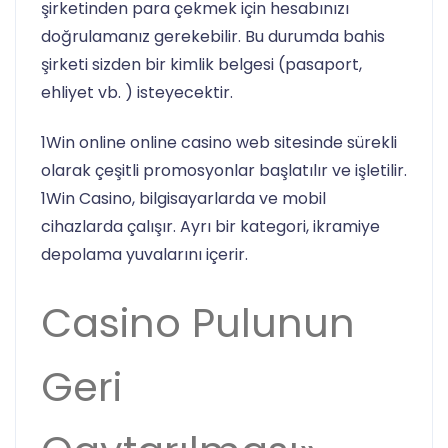
şirketinden para çekmek için hesabınızı
doğrulamanız gerekebilir. Bu durumda bahis
şirketi sizden bir kimlik belgesi (pasaport,
ehliyet vb. ) isteyecektir.
1Win online online casino web sitesinde sürekli
olarak çeşitli promosyonlar başlatılır ve işletilir.
1Win Casino, bilgisayarlarda ve mobil
cihazlarda çalışır. Ayrı bir kategori, ikramiye
depolama yuvalarını içerir.
Casino Pulunun
Geri