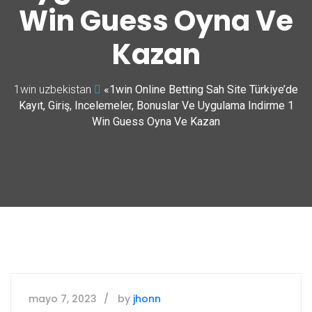
Win Guess Oyna Ve
Kazan
1win uzbekistan
«1win Online Betting Sah Site Türkiye’de
Kayıt, Giriş, Incelemeler, Bonuslar Ve Uygulama Indirme 1
Win Guess Oyna Ve Kazan
mayo 7, 2023
by
jhonn