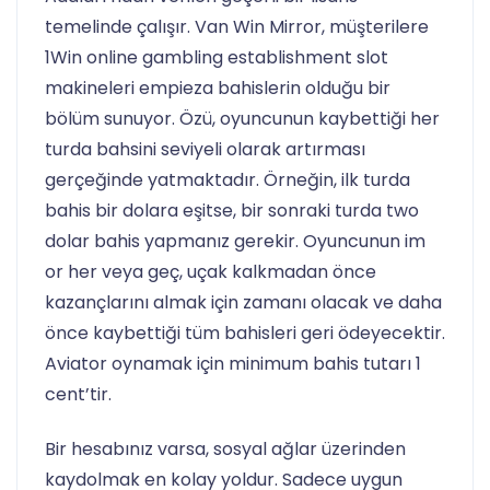
temelinde çalışır. Van Win Mirror, müşterilere
1Win online gambling establishment slot
makineleri empieza bahislerin olduğu bir
bölüm sunuyor. Özü, oyuncunun kaybettiği her
turda bahsini seviyeli olarak artırması
gerçeğinde yatmaktadır. Örneğin, ilk turda
bahis bir dolara eşitse, bir sonraki turda two
dolar bahis yapmanız gerekir. Oyuncunun im
or her veya geç, uçak kalkmadan önce
kazançlarını almak için zamanı olacak ve daha
önce kaybettiği tüm bahisleri geri ödeyecektir.
Aviator oynamak için minimum bahis tutarı 1
cent’tir.
Bir hesabınız varsa, sosyal ağlar üzerinden
kaydolmak en kolay yoldur. Sadece uygun