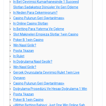
In Bet Çevrimiçi Kumarhanesinde 1 Succeed
Slotları Sadakatsiz Dönüşler Ve Geri Ödeme
In Neden Para Çekemiyorum?
Casino Pulunun Geri Qaytarılması»
In Online Casino Slotları
In Betting Para Yatırma Ve Çekme
Slot Makineleri Empieza Slotlar 1win Casino
Poker В 1win Casino
Win Nasıl Girilir?
Posta 1kazan
In Rulet
In Doğrulama Nasıl Geçilir?
Win Nasıl Girilir?
Gerçek Oyuncularla Çevrimiçi Rulet 1win Live
Oynayın
Casino Pulunun Geri Qaytarılması»
Doğrulama Prosedürü Ve Hesap Doğrulama 1 Win
Posta 1kazan
Poker В 1win Casino
«Within Betting Bahisçi: Just One Win Online Sah