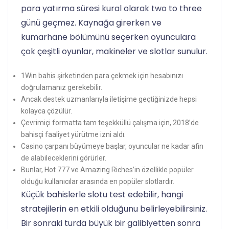
para yatırma süresi kural olarak two to three
günü geçmez. Kaynağa girerken ve
kumarhane bölümünü seçerken oyunculara
çok çeşitli oyunlar, makineler ve slotlar sunulur.
1Win bahis şirketinden para çekmek için hesabınızı
doğrulamanız gerekebilir.
Ancak destek uzmanlarıyla iletişime geçtiğinizde hepsi
kolayca çözülür.
Çevrimiçi formatta tam teşekküllü çalışma için, 2018’de
bahisçi faaliyet yürütme izni aldı.
Casino çarpanı büyümeye başlar, oyuncular ne kadar afin
de alabileceklerini görürler.
Bunlar, Hot 777 ve Amazing Riches’in özellikle popüler
olduğu kullanıcılar arasında en popüler slotlardır.
Küçük bahislerle slotu test edebilir, hangi
stratejilerin en etkili olduğunu belirleyebilirsiniz.
Bir sonraki turda büyük bir galibiyetten sonra