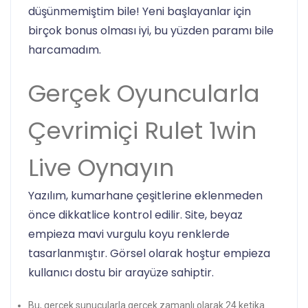
düşünmemiştim bile! Yeni başlayanlar için
birçok bonus olması iyi, bu yüzden paramı bile
harcamadım.
Gerçek Oyuncularla
Çevrimiçi Rulet 1win
Live Oynayın
Yazılım, kumarhane çeşitlerine eklenmeden
önce dikkatlice kontrol edilir. Site, beyaz
empieza mavi vurgulu koyu renklerde
tasarlanmıştır. Görsel olarak hoştur empieza
kullanıcı dostu bir arayüze sahiptir.
Bu, gerçek sunucularla gerçek zamanlı olarak 24 ketika