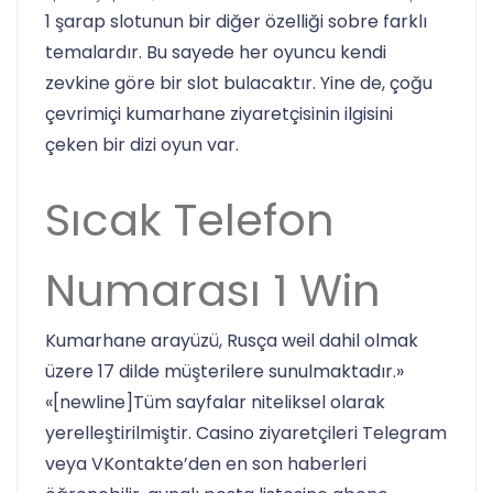
1 şarap slotunun bir diğer özelliği sobre farklı
temalardır. Bu sayede her oyuncu kendi
zevkine göre bir slot bulacaktır. Yine de, çoğu
çevrimiçi kumarhane ziyaretçisinin ilgisini
çeken bir dizi oyun var.
Sıcak Telefon
Numarası 1 Win
Kumarhane arayüzü, Rusça weil dahil olmak
üzere 17 dilde müşterilere sunulmaktadır.»
«[newline]Tüm sayfalar niteliksel olarak
yerelleştirilmiştir. Casino ziyaretçileri Telegram
veya VKontakte’den en son haberleri