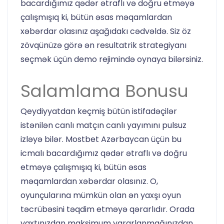
bacardığımız qədər ətraflı və doğru etməyə
çalışmışıq ki, bütün əsas məqamlardan
xəbərdar olasınız aşağıdakı cədvəldə. Siz öz
zövqünüzə görə ən resultatrik strategiyanı
seçmək üçün demo rejimində oynaya bilərsiniz.
Salamlama Bonusu
Qeydiyyatdan keçmiş bütün istifadəçilər
istənilən canlı matçın canlı yayımını pulsuz
izləyə bilər. Mostbet Azərbaycan üçün bu
icmalı bacardığımız qədər ətraflı və doğru
etməyə çalışmışıq ki, bütün əsas
məqamlardan xəbərdar olasınız. O,
oyunçularına mümkün olan ən yaxşı oyun
təcrübəsini təqdim etməyə qərarlıdır. Orada
vaxtınızdan maksimum yararlanmağınızdan