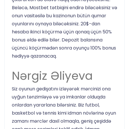
Beləcə, Mostbet tətbiqini endirə biləcəksiniz və
onun vasitəsilə bu kazinonun bütün qumar
oyunlarını oynaya biləcəksiniz. 20$-dan
hesaba ikinci köçürmə üçün qonaq üçün 50%
bonus əldə edilə bilər. Depozit balansına
üçüncü köçürmədən sonra oyunçu 100% bonus
hədiyyə qazanacaq.
Nərgiz Əliyeva
Siz oyunun gedişatını izləyərək mərcinizi ona
uyğun tənzimləyə və ya imkanlar olduqda
onlardan yararlana bilərsiniz. Biz futbol, ​​
basketbol və tennis kimi idman növlərinə oyun
zamanı mərclər daxil olmaqla, geniş çeşiddə