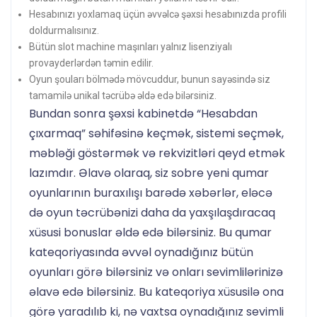
Hesabınızı yoxlamaq üçün əvvəlcə şəxsi hesabınızda profili
doldurmalısınız.
Bütün slot machine maşınları yalnız lisenziyalı
provayderlərdən təmin edilir.
Oyun şouları bölmədə mövcuddur, bunun sayəsində siz
tamamilə unikal təcrübə əldə edə bilərsiniz.
Bundan sonra şəxsi kabinetdə “Hesabdan
çıxarmaq” səhifəsinə keçmək, sistemi seçmək,
məbləği göstərmək və rekvizitləri qeyd etmək
lazımdır. Əlavə olaraq, siz sobre yeni qumar
oyunlarının buraxılışı barədə xəbərlər, eləcə
də oyun təcrübənizi daha da yaxşılaşdıracaq
xüsusi bonuslar əldə edə bilərsiniz. Bu qumar
kateqoriyasında əvvəl oynadığınız bütün
oyunları görə bilərsiniz və onları sevimlilərinizə
əlavə edə bilərsiniz. Bu kateqoriya xüsusilə ona
görə yaradılıb ki, nə vaxtsa oynadığınız sevimli