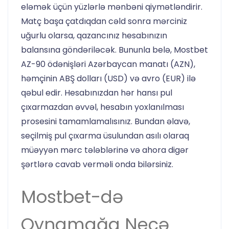
eləmək üçün yüzlərlə mənbəni qiymətləndirir.
Matç başa çatdıqdan cəld sonra mərciniz
uğurlu olarsa, qazancınız hesabınızın
balansına göndəriləcək. Bununla belə, Mostbet
AZ-90 ödənişləri Azərbaycan manatı (AZN),
həmçinin ABŞ dolları (USD) və avro (EUR) ilə
qəbul edir. Hesabınızdan hər hansı pul
çıxarmazdan əvvəl, hesabın yoxlanılması
prosesini tamamlamalısınız. Bundan əlavə,
seçilmiş pul çıxarma üsulundan asılı olaraq
müəyyən mərc tələblərinə və ahora digər
şərtlərə cavab verməli onda bilərsiniz.
Mostbet-də
Oynamağa Necə