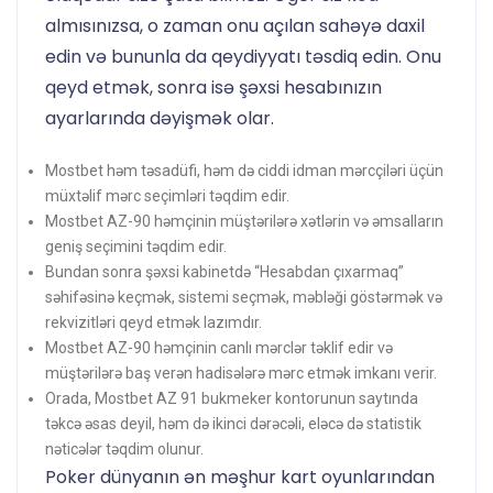
almısınızsa, o zaman onu açılan sahəyə daxil
edin və bununla da qeydiyyatı təsdiq edin. Onu
qeyd etmək, sonra isə şəxsi hesabınızın
ayarlarında dəyişmək olar.
Mostbet həm təsadüfi, həm də ciddi idman mərcçiləri üçün
müxtəlif mərc seçimləri təqdim edir.
Mostbet AZ-90 həmçinin müştərilərə xətlərin və əmsalların
geniş seçimini təqdim edir.
Bundan sonra şəxsi kabinetdə “Hesabdan çıxarmaq”
səhifəsinə keçmək, sistemi seçmək, məbləği göstərmək və
rekvizitləri qeyd etmək lazımdır.
Mostbet AZ-90 həmçinin canlı mərclər təklif edir və
müştərilərə baş verən hadisələrə mərc etmək imkanı verir.
Orada, Mostbet AZ 91 bukmeker kontorunun saytında
təkcə əsas deyil, həm də ikinci dərəcəli, eləcə də statistik
nəticələr təqdim olunur.
Poker dünyanın ən məşhur kart oyunlarından