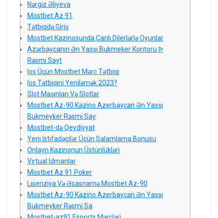
Nərgiz Əliyeva
Mostbet Az 91
Tətbiqdə Giriş
Mostbet Kazinosunda Canlı Dilerlərlə Oyunlar
Azərbaycanın Ən Yaxşı Bukmeker Kontoru ᐉ
Rəsmi Sayt
Ios Üçün Mostbet Mərc Tətbiqi
Ios Tətbiqini Yeniləmək 2023?
Slot Maşınları Və Slotlar
Mostbet Az-90 Kazino Azerbaycan Ən Yaxşı
Bukmeyker Rəsmi Say
Mostbet-də Qeydiyyat
Yeni Istifadəçilər Üçün Salamlama Bonusu
Onlayn Kazinonun Üstünlükləri
Virtual Idmanlar
Mostbet Az 91 Poker
Lisenziya Və Əsasnamə Mostbet Az-90
Mostbet Az-90 Kazino Azerbaycan Ən Yaxşı
Bukmeyker Rəsmi Sa
Mostbet-az91 Esports Mərcləri