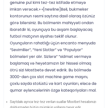
genuine pul kimi tez-tez istifadə etməyə
imkan verəcək.» «[newline]Bəli, bukmeker
kontorunun rəsmi saytına daxil olaraq özünüz
görə bilərsiniz. Bu bölmənin mahiyyəti ondan
ibarətdir ki, oyunçuya bu axşam başlayacaq
futbol matçının siyahısı təklif olunur.
Oyunçuların rahatlığı üçün encanto menyuda
“Sevimlilər”, “Yeni Slotlar” və “Populyar”
bölmələri yer alır. Sizlərə” “xidmət verməyə
başlamaq və heyətamızın bir hissəsi olmaq
ötrü sizi Mostbetə dəvət edirik. Bu bölmədə
3000-dən çox slot machine game maşını,
çoxlu sayda stolüstü və kart oyunları, eləcə də
qumar əyləncələrinin özgə kateqoriyaları mal.
Saytdakı ayrıca tez-tez verilən suallar Mostbet hesabınızı
doldurmağın bütün mümkün yollarını təsvir edir.