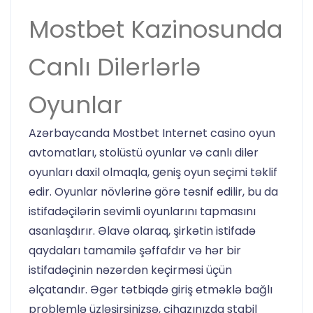
Mostbet Kazinosunda
Canlı Dilerlərlə
Oyunlar
Azərbaycanda Mostbet Internet casino oyun
avtomatları, stolüstü oyunlar və canlı diler
oyunları daxil olmaqla, geniş oyun seçimi təklif
edir. Oyunlar növlərinə görə təsnif edilir, bu da
istifadəçilərin sevimli oyunlarını tapmasını
asanlaşdırır. Əlavə olaraq, şirkətin istifadə
qaydaları tamamilə şəffafdır və hər bir
istifadəçinin nəzərdən keçirməsi üçün
əlçatandır. Əgər tətbiqdə giriş etməklə bağlı
problemlə üzləşirsinizsə, cihazınızda stabil