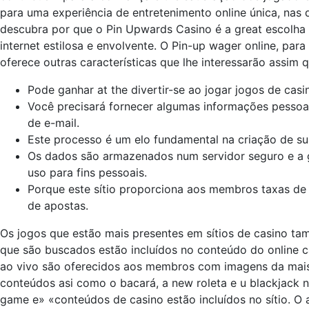
para uma experiência de entretenimento online única, nas 
descubra por que o Pin Upwards Casino é a great escolha 
internet estilosa e envolvente. O Pin-up wager online, p
oferece outras características que lhe interessarão assim 
Pode ganhar at the divertir-se ao jogar jogos de cas
Você precisará fornecer algumas informações pessoai
de e-mail.
Este processo é um elo fundamental na criação de su
Os dados são armazenados num servidor seguro e a g
uso para fins pessoais.
Porque este sítio proporciona aos membros taxas de
de apostas.
Os jogos que estão mais presentes em sítios de casino ta
que são buscados estão incluídos no conteúdo do online ca
ao vivo são oferecidos aos membros com imagens da mais e
conteúdos asi como o bacará, a new roleta e u blackjack n
game e» «conteúdos de casino estão incluídos no sítio. O a