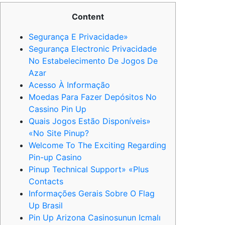
Content
Segurança E Privacidade»
Segurança Electronic Privacidade
No Estabelecimento De Jogos De
Azar
Acesso À Informação
Moedas Para Fazer Depósitos No
Cassino Pin Up
Quais Jogos Estão Disponíveis»
«No Site Pinup?
Welcome To The Exciting Regarding
Pin-up Casino
Pinup Technical Support» «Plus
Contacts
Informações Gerais Sobre O Flag
Up Brasil
Pin Up Arizona Casinosunun Icmalı