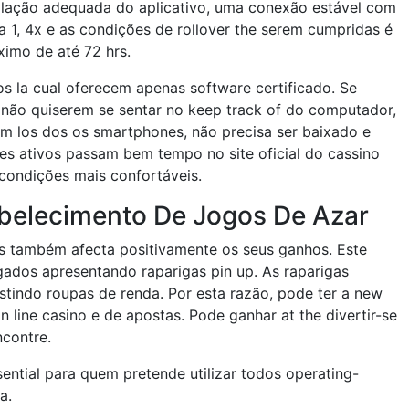
stalação adequada do aplicativo, uma conexão estável com
a 1, 4x e as condições de rollover the serem cumpridas é
ximo de até 72 hrs.
os la cual oferecem apenas software certificado. Se
 não quiserem se sentar no keep track of do computador,
m los dos os smartphones, não precisa ser baixado e
es ativos passam bem tempo no site oficial do cassino
 condições mais confortáveis.
belecimento De Jogos De Azar
 também afecta positivamente os seus ganhos. Este
gados apresentando raparigas pin up. As raparigas
estindo roupas de renda. Por esta razão, pode ter a new
n line casino e de apostas. Pode ganhar at the divertir-se
ncontre.
ntial para quem pretende utilizar todos operating-
a.