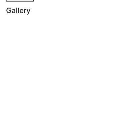
Gallery