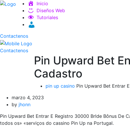
işahbet
PADİŞAHBET ERİŞİM
Inicio
Padişahbet
Galabet
taraftarium
Diseños Web
Tutoriales
Contactenos
Contactenos
Pin Upward Bet En
Cadastro
pin up casino
Pin Upward Bet Entrar 
marzo 4, 2023
by
jhonn
Pin Upward Bet Entrar E Registro 30000 Brlde Bônus De C
todos os» «serviços do cassino Pin Up na Portugal.