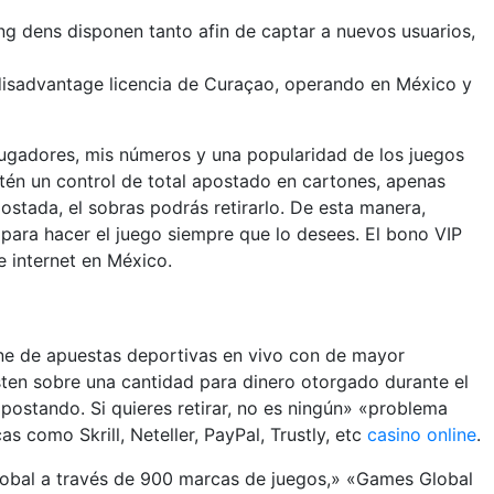
g dens disponen tanto afin de captar a nuevos usuarios,
 disadvantage licencia de Curaçao, operando en México y
jugadores, mis números y una popularidad de los juegos
tén un control de total apostado en cartones, apenas
stada, el sobras podrás retirarlo. De esta manera,
 para hacer el juego siempre que lo desees. El bono VIP
 internet en México.
ine de apuestas deportivas en vivo con de mayor
sten sobre una cantidad para dinero otorgado durante el
postando. Si quieres retirar, no es ningún» «problema
as como Skrill, Neteller, PayPal, Trustly, etc
casino online
.
lobal a través de 900 marcas de juegos,» «Games Global