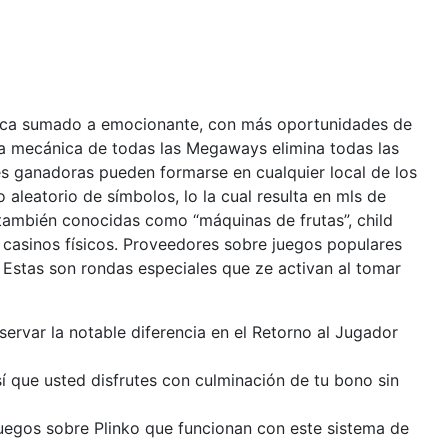
mica sumado a emocionante, con más oportunidades de
La mecánica de todas las Megaways elimina todas las
nes ganadoras pueden formarse en cualquier local de los
 aleatorio de símbolos, lo la cual resulta en mls de
, también conocidas como “máquinas de frutas”, child
 casinos físicos. Proveedores sobre juegos populares
Estas son rondas especiales que ze activan al tomar
servar la notable diferencia en el Retorno al Jugador
 que usted disfrutes con culminación de tu bono sin
juegos sobre Plinko que funcionan con este sistema de