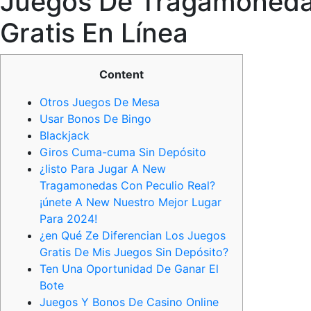
Juegos De Tragamonedas
Gratis En Línea
Content
Otros Juegos De Mesa
Usar Bonos De Bingo
Blackjack
Giros Cuma-cuma Sin Depósito
¿listo Para Jugar A New
Tragamonedas Con Peculio Real?
¡únete A New Nuestro Mejor Lugar
Para 2024!
¿en Qué Ze Diferencian Los Juegos
Gratis De Mis Juegos Sin Depósito?
Ten Una Oportunidad De Ganar El
Bote
Juegos Y Bonos De Casino Online