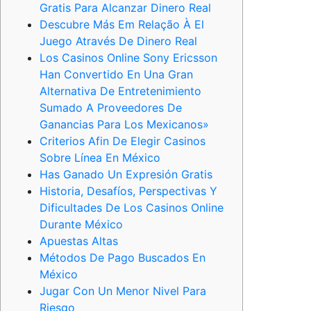
Gratis Para Alcanzar Dinero Real
Descubre Más Em Relação À El
Juego Através De Dinero Real
Los Casinos Online Sony Ericsson
Han Convertido En Una Gran
Alternativa De Entretenimiento
Sumado A Proveedores De
Ganancias Para Los Mexicanos»
Criterios Afin De Elegir Casinos
Sobre Línea En México
Has Ganado Un Expresión Gratis
Historia, Desafíos, Perspectivas Y
Dificultades De Los Casinos Online
Durante México
Apuestas Altas
Métodos De Pago Buscados En
México
Jugar Con Un Menor Nivel Para
Riesgo