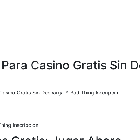
ino fiable en ligne
kingroyal
schlepps bonus haftalık
Vippark
Para Casino Gratis Sin 
asino Gratis Sin Descarga Y Bad Thing Inscripció
hing Inscripción