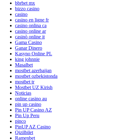
bbrbet mx
bizzo casino
casino
casino en ligne fr
casino onlina ca
casino online ar
casinò online it
Gama Casino
Ganar Dinero
Kasyno Online PL
king johnnie
Masalbet
mostbet azerbaijan
mostbet ozbekistonda
mostbet tr
Mostbet UZ Kirish
Noticias
online casino au
pin up casino
Pin UP Casino AZ
Pin Up Peru
pinco
PinUP AZ Casino
Qizilbilet
Ramenbet