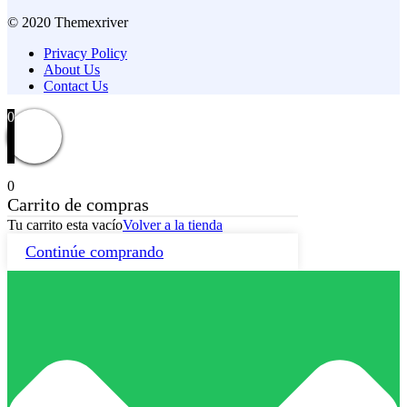
© 2020 Themexriver
Privacy Policy
About Us
Contact Us
0
0
Carrito de compras
Tu carrito esta vacío
Volver a la tienda
Continúe comprando