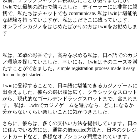
以前、ブラックジャックに挑戦したことがありましたが、
1winでは最初の試行で勝ちました！ディーラーには非常に親
切で、私たちはチャットでも communicate. 私は1winに堪能的
な経験を持っていますが、私はまだそこに残っています。
オンラインカジノをはじめたばかりの方は1winをお勧めしま
す！
——————————————————–
私は、35歳の彩香です。高みを求める私は、日本語でのカジ
ノ環境を探していました。幸いにも、1winはそのニーズを満
たすことができました。simple registration process made it easy
for me to get started.
1winに登録することで、日本語に堪能できるカジノゲームに
出会えました。彼らの選択肢は広く、クラシックなスロット
から、現代的なゴールデンドラッグスロットまで、含まれま
す。 私は、1winでカジノゲームを遊ぶなら、どこになるか
分からないくらい楽しいことに気がつきました。
さらに、彼らは、多くの支払い方法を提供しています。日本
に住んでいる方には、通常の借recated方法と、日本のクレジ
ットカードなど、多様なオプションが用意されています。