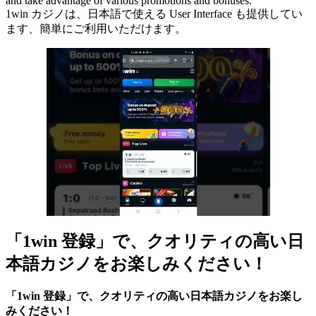
and take advantage of various promotions and bonuses.
1win カジノは、日本語で使える User Interface も提供してい
ます、簡単にご利用いただけます。
「1win 登録」で、クオリティの高い日
本語カジノをお楽しみください！
「1win 登録」で、クオリティの高い日本語カジノをお楽し
みください！