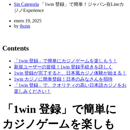
Sin Categoría
「1win 登録」で簡単！ジャパン在Lineカ
ジノExperience
enero 19, 2025
by
jhonn
Contents
「1win 登録」で簡単にカジノゲームを楽しもう！
新規ユーザーの皆様！1win 登録手続きを詳しく
1win 登録が完了すると、日本風カジノ体験が始まる！
1win カジノに簡単登録！日本のみなさんを招待
「1win 登録」で、クオリティの高い日本語カジノをお
楽しみください！
「1win 登録」で簡単に
カジノゲームを楽しも