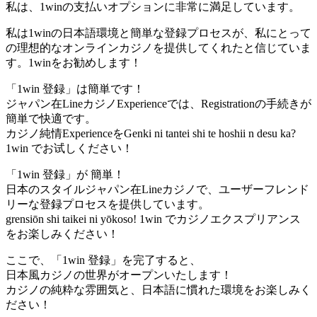
私は、1winの支払いオプションに非常に満足しています。
私は1winの日本語環境と簡単な登録プロセスが、私にとって
の理想的なオンラインカジノを提供してくれたと信じていま
す。1winをお勧めします！
「1win 登録」は簡単です！
ジャパン在LineカジノExperienceでは、Registrationの手続きが
簡単で快適です。
カジノ純情ExperienceをGenki ni tantei shi te hoshii n desu ka?
1win でお试しください！
「1win 登録」が 簡単！
日本のスタイルジャパン在Lineカジノで、ユーザーフレンド
リーな登録プロセスを提供しています。
grensiōn shi taikei ni yōkoso! 1win でカジノエクスプリアンス
をお楽しみください！
ここで、「1win 登録」を完了すると、
日本風カジノの世界がオープンいたします！
カジノの純粋な雰囲気と、日本語に慣れた環境をお楽しみく
ださい！