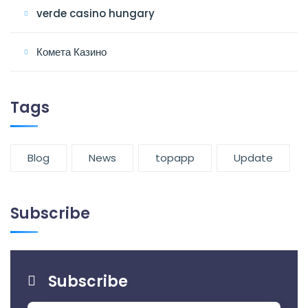
verde casino hungary
Комета Казино
Tags
Blog
News
topapp
Update
Subscribe
Subscribe