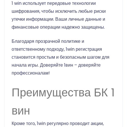
1 win использует передовые технологии
шифрования, чтобы исключить любые риски
утечки информации. Ваши личные данные и
финансовые операции надежно защищены.
Благодаря прозрачной политике и
ответственному подходу, 1win регистрация
становится простым и безопасным шагом для
начала игры. Доверяйте 1вин – доверяйте
профессионалам!
Преимущества БК 1
вин
Кроме того, 1win регулярно проводит акции,