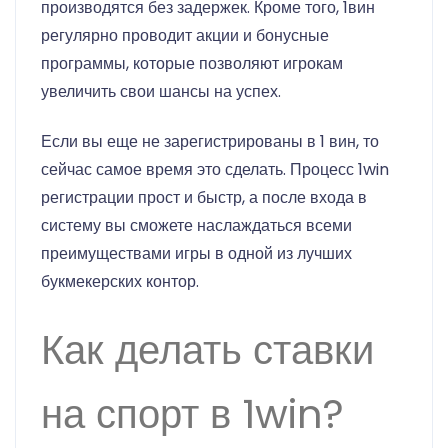
производятся без задержек. Кроме того, 1вин
регулярно проводит акции и бонусные
программы, которые позволяют игрокам
увеличить свои шансы на успех.
Если вы еще не зарегистрированы в 1 вин, то
сейчас самое время это сделать. Процесс 1win
регистрации прост и быстр, а после входа в
систему вы сможете наслаждаться всеми
преимуществами игры в одной из лучших
букмекерских контор.
Как делать ставки
на спорт в 1win?