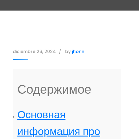
diciembre 26, 2024
by
jhonn
Содержимое
Основная
информация про