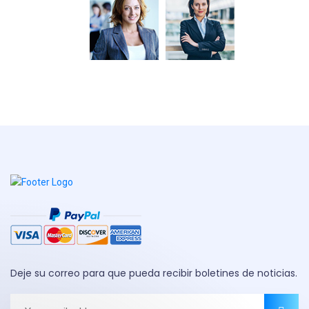
Deje su correo para que pueda recibir boletines de noticias.