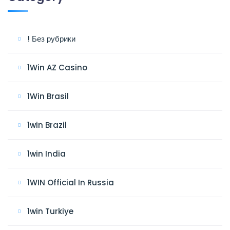
! Без рубрики
1Win AZ Casino
1Win Brasil
1win Brazil
1win India
1WIN Official In Russia
1win Turkiye