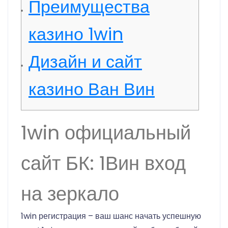
Преимущества
казино 1win
Дизайн и сайт
казино Ван Вин
1win официальный
сайт БК: 1Вин вход
на зеркало
1win регистрация – ваш шанс начать успешную