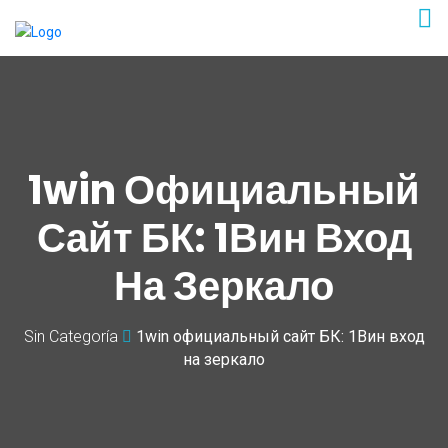
BET ERİŞİM
Padişahbet
Galabet
taraftarium24
casino fiable en ligne
kingr
1win Официальный
Сайт БК: 1Вин Вход
На Зеркало
Sin Categoría
1win официальный сайт БК: 1Вин вход
на зеркало