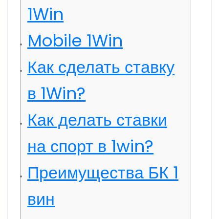
1Win
Mobile 1Win
Как сделать ставку
в 1Win?
Как делать ставки
на спорт в 1win?
Преимущества БК 1
вин