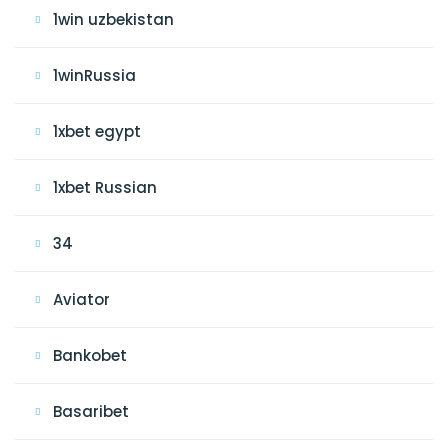
1win uzbekistan
1winRussia
1xbet egypt
1xbet Russian
34
Aviator
Bankobet
Basaribet