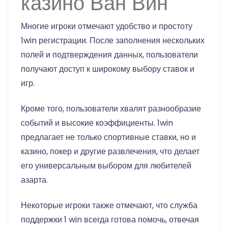
казино Ван Вин
Многие игроки отмечают удобство и простоту
1win регистрации. После заполнения нескольких
полей и подтверждения данных, пользователи
получают доступ к широкому выбору ставок и
игр.
Кроме того, пользователи хвалят разнообразие
событий и высокие коэффициенты. 1win
предлагает не только спортивные ставки, но и
казино, покер и другие развлечения, что делает
его универсальным выбором для любителей
азарта.
Некоторые игроки также отмечают, что служба
поддержки 1 win всегда готова помочь, отвечая