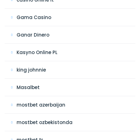
Gama Casino
Ganar Dinero
Kasyno Online PL
king johnnie
Masalbet
mostbet azerbaijan
mostbet ozbekistonda
mostbet tr