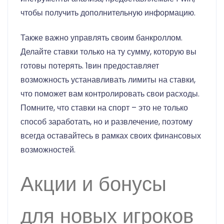
чтобы получить дополнительную информацию.
Также важно управлять своим банкроллом.
Делайте ставки только на ту сумму, которую вы
готовы потерять. 1вин предоставляет
возможность устанавливать лимиты на ставки,
что поможет вам контролировать свои расходы.
Помните, что ставки на спорт – это не только
способ заработать, но и развлечение, поэтому
всегда оставайтесь в рамках своих финансовых
возможностей.
Акции и бонусы
для новых игроков