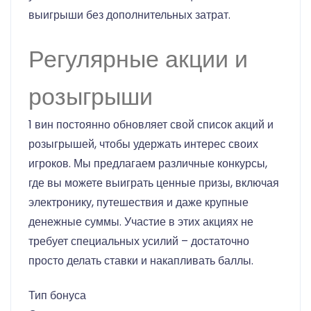
выигрыши без дополнительных затрат.
Регулярные акции и
розыгрыши
1 вин постоянно обновляет свой список акций и
розыгрышей, чтобы удержать интерес своих
игроков. Мы предлагаем различные конкурсы,
где вы можете выиграть ценные призы, включая
электронику, путешествия и даже крупные
денежные суммы. Участие в этих акциях не
требует специальных усилий – достаточно
просто делать ставки и накапливать баллы.
Тип бонуса