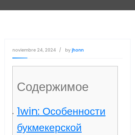
noviembre 24, 2024
by
jhonn
Содержимое
1win: Особенности
букмекерской