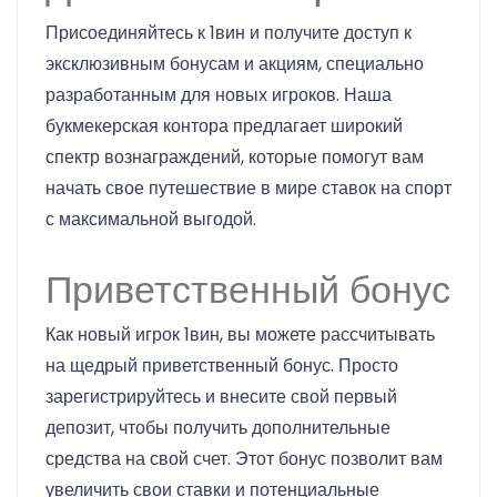
Присоединяйтесь к 1вин и получите доступ к
эксклюзивным бонусам и акциям, специально
разработанным для новых игроков. Наша
букмекерская контора предлагает широкий
спектр вознаграждений, которые помогут вам
начать свое путешествие в мире ставок на спорт
с максимальной выгодой.
Приветственный бонус
Как новый игрок 1вин, вы можете рассчитывать
на щедрый приветственный бонус. Просто
зарегистрируйтесь и внесите свой первый
депозит, чтобы получить дополнительные
средства на свой счет. Этот бонус позволит вам
увеличить свои ставки и потенциальные