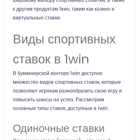
широкому выбору спортивных событий, а также
к другим продуктам 1вин, таким как казино и
виртуальные ставки.
Виды спортивных
ставок в 1win
В букмекерской конторе 1win доступно
множество видов спортивных ставок, которые
позволяют игрокам разнообразить свою игру и
повысить шансы на успех. Рассмотрим
основные типы ставок, доступные в 1win.
Одиночные ставки