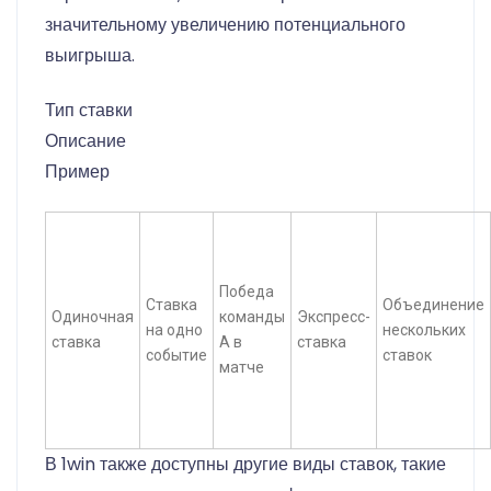
значительному увеличению потенциального
выигрыша.
Тип ставки
Описание
Пример
Победа
Ставка
Объединение
Одиночная
команды
Экспресс-
на одно
нескольких
ставка
А в
ставка
событие
ставок
матче
В 1win также доступны другие виды ставок, такие