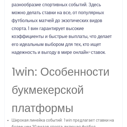
разнообразие спортивных событий. Здесь
можно делать ставки на все, от популярных
футбольных матчей до экзотических видов
спорта. 1 вин гарантирует высокие
коэффициенты и быстрые выплаты, что делает
его идеальным выбором для тех, кто ищет
надежность и выгоду в мире онлайн-ставок.
1win: Особенности
букмекерской
платформы
Широкая линейка событий: 1win предлагает ставки на
более чем 30 видов спорта, включая футбол,