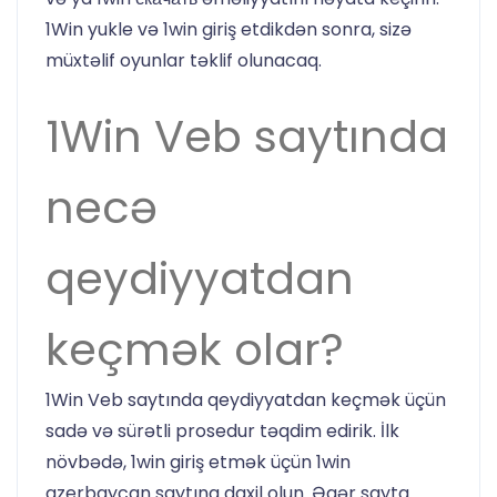
1Win yukle və 1win giriş etdikdən sonra, sizə
müxtəlif oyunlar təklif olunacaq.
1Win Veb saytında
necə
qeydiyyatdan
keçmək olar?
1Win Veb saytında qeydiyyatdan keçmək üçün
sadə və sürətli prosedur təqdim edirik. İlk
növbədə, 1win giriş etmək üçün 1win
azerbaycan saytına daxil olun. Əgər sayta