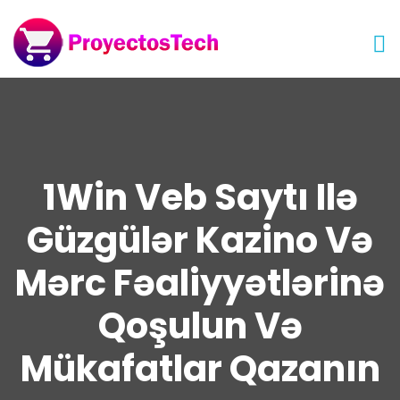
RİŞİM
Padişahbet
Galabet
taraftarium24
casino fiable en ligne
kingroyal
s
1Win Veb Saytı Ilə
Güzgülər Kazino Və
Mərc Fəaliyyətlərinə
Qoşulun Və
Mükafatlar Qazanın