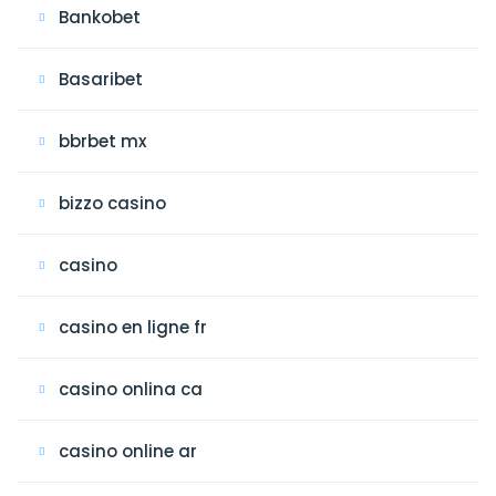
Bankobet
Basaribet
bbrbet mx
bizzo casino
casino
casino en ligne fr
casino onlina ca
casino online ar