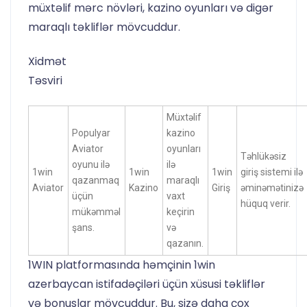
müxtəlif mərc növləri, kazino oyunları və digər
maraqlı təkliflər mövcuddur.
Xidmət
Təsviri
Müxtəlif
Populyar
kazino
Aviator
oyunları
Təhlükəsiz
oyunu ilə
ilə
1win
1win
1win
giriş sistemi ilə
qazanmaq
maraqlı
Aviator
Kazino
Giriş
əminəmətinizə
üçün
vaxt
hüquq verir.
mükəmməl
keçirin
şans.
və
qazanın.
1WIN platformasında həmçinin 1win
azerbaycan istifadəçiləri üçün xüsusi təkliflər
və bonuslar mövcuddur. Bu, sizə daha çox