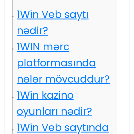
1Win Veb saytı
nədir?
1WIN mərc
platformasında
nələr mövcuddur?
1Win kazino
oyunları nədir?
1Win Veb saytında