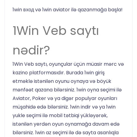
1win вход və 1win aviator ilə qazanmağa başla!
1Win Veb saytı
nədir?
1Win Veb saytı, oyunçular üçün müasir mərc və
kazino platformasıdır. Burada 1win giriş
etməklə istənilən oyunu oynaya və böyük
mənfəət qazana bilərsiniz. 1win oyna seçimi ilə
Aviator, Poker və ya digər populyar oyunları
müşahidə edə bilərsiniz. 1win indir və ya 1win
yukle seçimi ilə mobil tətbiqi yükləyərək,
istənilən yerdən oyun oynamağa davam edə
bilərsiniz. 1win az seçimi ilə də sayta asanlıqla