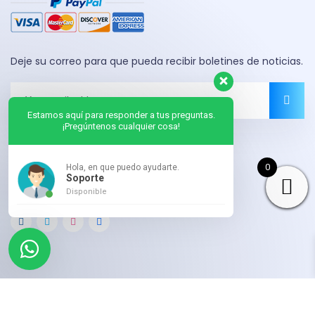
Deje su correo para que pueda recibir boletines de noticias.
Estamos aquí para responder a tus preguntas.
¡Pregúntenos cualquier cosa!
0
Hola, en que puedo ayudarte.
Soporte
Disponible
© 2020 Themexriver