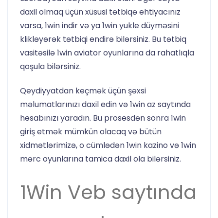
daxil olmaq üçün xüsusi tətbiqə ehtiyacınız
varsa, 1win indir və ya 1win yukle düyməsini
klikləyərək tətbiqi endirə bilərsiniz. Bu tətbiq
vasitəsilə 1win aviator oyunlarına da rahatlıqla
qoşula bilərsiniz.
Qeydiyyatdan keçmək üçün şəxsi
məlumatlarınızı daxil edin və 1win az saytında
hesabınızı yaradın. Bu prosesdən sonra 1win
giriş etmək mümkün olacaq və bütün
xidmətlərimizə, o cümlədən 1win kazino və 1win
mərc oyunlarına tamica daxil ola bilərsiniz.
1Win Veb saytında