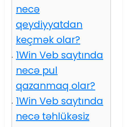
necə
qeydiyyatdan
keçmək olar?
1Win Veb saytında
necə pul
qazanmaq olar?
1Win Veb saytında
necə təhlükəsiz