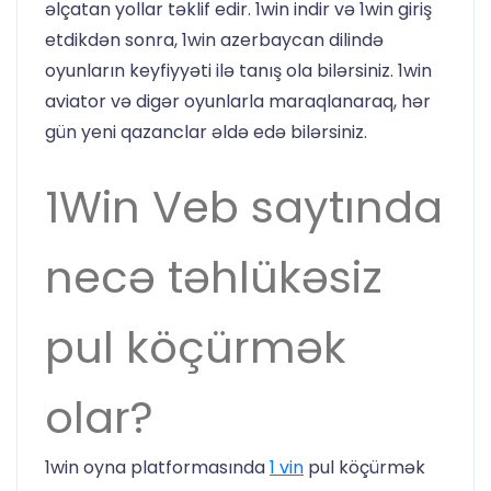
əlçatan yollar təklif edir. 1win indir və 1win giriş
etdikdən sonra, 1win azerbaycan dilində
oyunların keyfiyyəti ilə tanış ola bilərsiniz. 1win
aviator və digər oyunlarla maraqlanaraq, hər
gün yeni qazanclar əldə edə bilərsiniz.
1Win Veb saytında
necə təhlükəsiz
pul köçürmək
olar?
1win oyna platformasında
1 vin
pul köçürmək