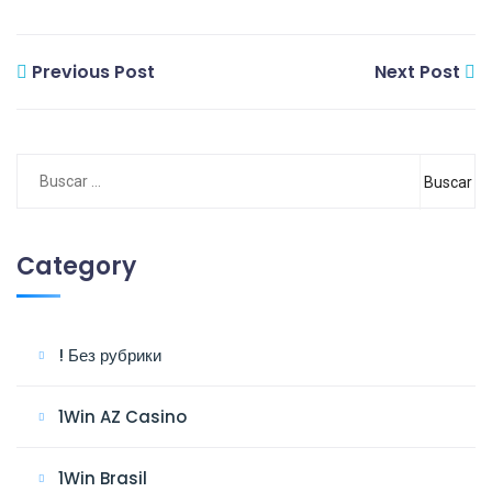
Previous Post
Next Post
Buscar:
Category
! Без рубрики
1Win AZ Casino
1Win Brasil