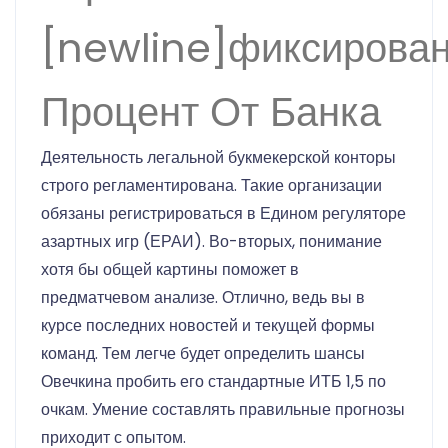
[newline]фиксирова
Процент От Банка
Деятельность легальной букмекерской конторы
строго регламентирована. Такие организации
обязаны регистрироваться в Едином регуляторе
азартных игр (ЕРАИ). Во-вторых, понимание
хотя бы общей картины поможет в
предматчевом анализе. Отлично, ведь вы в
курсе последних новостей и текущей формы
команд. Тем легче будет определить шансы
Овечкина пробить его стандартные ИТБ 1,5 по
очкам. Умение составлять правильные прогнозы
приходит с опытом.