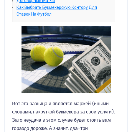
Договорные Матчи
Как Выбрать Букмекерскую Контору Для
Ставок На Футбол
Вот эта разница и является маржей (иными
словами, накруткой букмекера за свои услуги).
Зато неудача в этом случае будет стоить вам
гораздо дороже. А значит, два-три