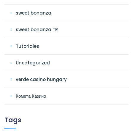
sweet bonanza
sweet bonanza TR
Tutoriales
Uncategorized
verde casino hungary
Комета Казино
Tags