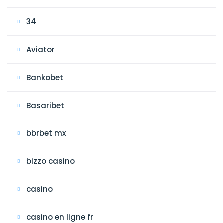
34
Aviator
Bankobet
Basaribet
bbrbet mx
bizzo casino
casino
casino en ligne fr