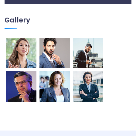
Gallery