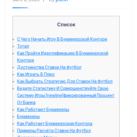
Список
С Чего Начать Игру В Букмекерской Конторе
Тотал
Как Пройти Идентификацию В Букмекерской
Конторе
Достоинства Ставок На Футбол
Как Играть В Плюс
Как Выбрать Стратегию Для Ставок На Футбол
Ведите Статистику И Совершенствуйте Свою
Систему Игры [newline]фиксированный Процент
От Банка
Как Работают Букмекеры
Букмекеры
Как Работает Букмекерская Контора
Примеры Расчёта Ставок На Футбол