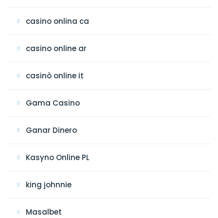
casino onlina ca
casino online ar
casinò online it
Gama Casino
Ganar Dinero
Kasyno Online PL
king johnnie
Masalbet