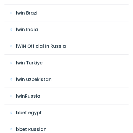
1win Brazil
1win India
1WIN Official In Russia
1win Turkiye
1win uzbekistan
1winRussia
1xbet egypt
1xbet Russian