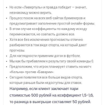
Но если «Ливерпуль» и правда победит — значит,
незнакомцу можно верить.
Процесс похож на всех веб-сайтах букмекеров и
предусматривает заполнение простой онлайн-формы.
В этом случае коэффициенты по каждому исходу
перемножаются, но совпасть должно все.
Хотя все без исключения прогнозисты отлично
разбираются в том виде спорта, на который дают
прогнозы.
Для наглядности применим догон в футболе.
Мы как бы прибавляем к результату своей команды 0.
Предположим, что игрок планирует ставить на матч
«Кельна» против «Баварии».
Сегодня появляется все больше видов спорта,
которые раньше были недоступны для ставок.
Например, если клиент заключает пари
стоимостью 500 рублей на коэффициент 1,5-1,6,
то разница в выигрыше составляет 50 рублей.