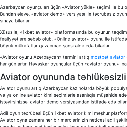
Azərbaycan oyunçuları üçün «Aviator yüklə» seçimi ilə bu oy
Bundan əlavə, «aviator demo» versiyası ilə təcrübəsiz oyun
sınaya bilərlər.
Xüsusilə, «1xbet aviator» platformasında bu oyunun təqd
fəaliyyətlərə səbəb olub. «Online aviator» oyunu ilə istifadə
böyük mükafatlar qazanmaq şansı əldə edə bilərlər.
«Aviator oyunu Azərbaycan» termini artıq
mostbet aviator
hər gün artır. Həvəskar oyunçular üçün «aviator oyunu» ina
Aviator oyununda təhlükəsizli
Aviator oyunu artıq Azərbaycan kazinolarda böyük populyar
və ya online aviator kimi seçimlərlə asanlıqla müşahidə ed
istəyirsinizsə, aviator demo versiyasından istifadə edə bilər
Adil oyun təcrübəsi üçün 1xbet aviator kimi məşhur platforma
Aviator oyna zamanı hər bir mərclərinizin nəticəsi adil şəki
yaradır və həm yeni başlayanlar, həm də təcrübəli oyunçul