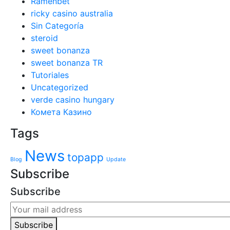
Ramenbet
ricky casino australia
Sin Categoría
steroid
sweet bonanza
sweet bonanza TR
Tutoriales
Uncategorized
verde casino hungary
Комета Казино
Tags
News
topapp
Blog
Update
Subscribe
Subscribe
Subscribe