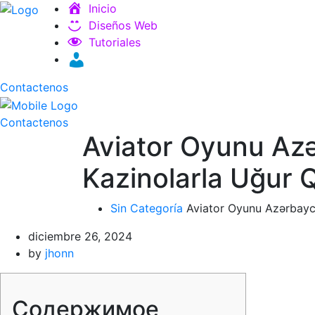
şahbet
PADİŞAHBET ERİŞİM
Inicio
Padişahbet
Galabet
taraftarium2
Diseños Web
Tutoriales
Contactenos
Contactenos
Aviator Oyunu Azə
Kazinolarla Uğur 
Sin Categoría
Aviator Oyunu Azərbayca
diciembre 26, 2024
by
jhonn
Содержимое