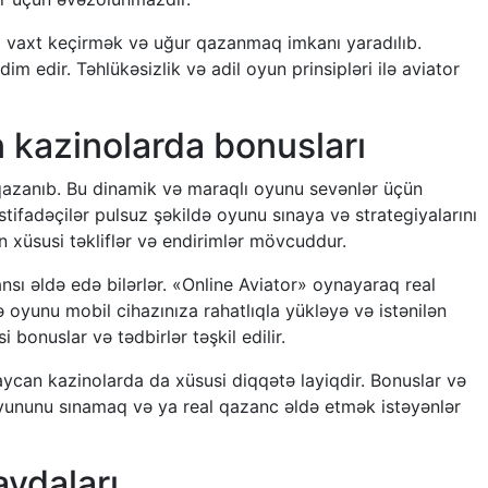
lı vaxt keçirmək və uğur qazanmaq imkanı yaradılıb.
 edir. Təhlükəsizlik və adil oyun prinsipləri ilə aviator
kazinolarda bonusları
azanıb. Bu dinamik və maraqlı oyunu sevənlər üçün
stifadəçilər pulsuz şəkildə oyunu sınaya və strategiyalarını
n xüsusi təkliflər və endirimlər mövcuddur.
ı əldə edə bilərlər. «Online Aviator» oynayaraq real
oyunu mobil cihazınıza rahatlıqla yükləyə və istənilən
 bonuslar və tədbirlər təşkil edilir.
ycan kazinolarda da xüsusi diqqətə layiqdir. Bonuslar və
 oyununu sınamaq və ya real qazanc əldə etmək istəyənlər
ydaları