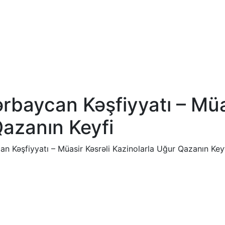
4
casino fiable en ligne
kingroyal
schlepps bonus haftalık
Vipp
rbaycan Kəşfiyyatı – Müas
Qazanın Keyfi
n Kəşfiyyatı – Müasir Kəsrəli Kazinolarla Uğur Qazanın Key