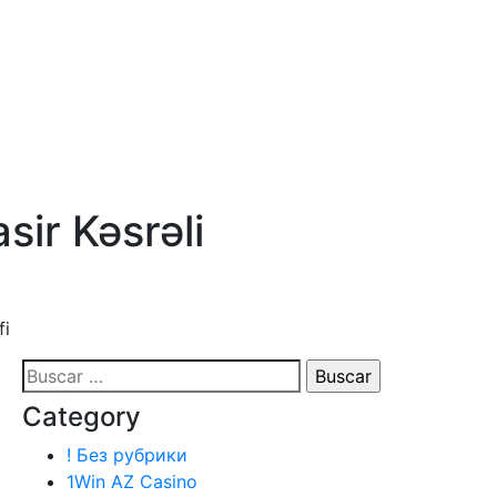
ark
jojobet
jojobet
izmir escort
ir Kəsrəli
fi
Buscar:
Category
! Без рубрики
1Win AZ Casino