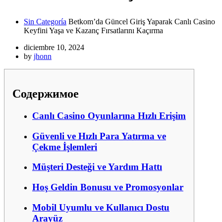
Sin Categoría
Betkom’da Güncel Giriş Yaparak Canlı Casino
Keyfini Yaşa ve Kazanç Fırsatlarını Kaçırma
diciembre 10, 2024
by
jhonn
Содержимое
Canlı Casino Oyunlarına Hızlı Erişim
Güvenli ve Hızlı Para Yatırma ve
Çekme İşlemleri
Müşteri Desteği ve Yardım Hattı
Hoş Geldin Bonusu ve Promosyonlar
Mobil Uyumlu ve Kullanıcı Dostu
Arayüz