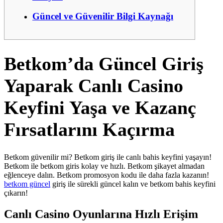
Güncel ve Güvenilir Bilgi Kaynağı
Betkom’da Güncel Giriş
Yaparak Canlı Casino
Keyfini Yaşa ve Kazanç
Fırsatlarını Kaçırma
Betkom güvenilir mi? Betkom giriş ile canlı bahis keyfini yaşayın!
Betkom ile betkom giris kolay ve hızlı. Betkom şikayet almadan
eğlenceye dalın. Betkom promosyon kodu ile daha fazla kazanın!
betkom güncel
giriş ile sürekli güncel kalın ve betkom bahis keyfini
çıkarın!
Canlı Casino Oyunlarına Hızlı Erişim