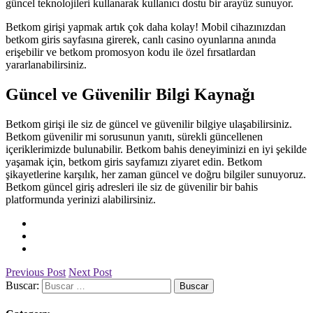
güncel teknolojileri kullanarak kullanıcı dostu bir arayüz sunuyor.
Betkom girişi yapmak artık çok daha kolay! Mobil cihazınızdan
betkom giris sayfasına girerek, canlı casino oyunlarına anında
erişebilir ve betkom promosyon kodu ile özel fırsatlardan
yararlanabilirsiniz.
Güncel ve Güvenilir Bilgi Kaynağı
Betkom girişi ile siz de güncel ve güvenilir bilgiye ulaşabilirsiniz.
Betkom güvenilir mi sorusunun yanıtı, sürekli güncellenen
içeriklerimizde bulunabilir. Betkom bahis deneyiminizi en iyi şekilde
yaşamak için, betkom giris sayfamızı ziyaret edin. Betkom
şikayetlerine karşılık, her zaman güncel ve doğru bilgiler sunuyoruz.
Betkom güncel giriş adresleri ile siz de güvenilir bir bahis
platformunda yerinizi alabilirsiniz.
Previous Post
Next Post
Buscar: