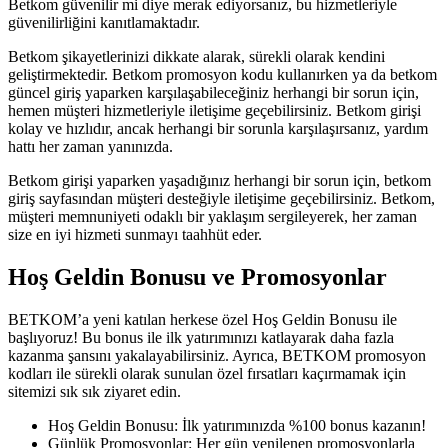
Betkom güvenilir mi diye merak ediyorsanız, bu hizmetleriyle
güvenilirliğini kanıtlamaktadır.
Betkom şikayetlerinizi dikkate alarak, sürekli olarak kendini
geliştirmektedir. Betkom promosyon kodu kullanırken ya da betkom
güncel giriş yaparken karşılaşabileceğiniz herhangi bir sorun için,
hemen müşteri hizmetleriyle iletişime geçebilirsiniz. Betkom girişi
kolay ve hızlıdır, ancak herhangi bir sorunla karşılaşırsanız, yardım
hattı her zaman yanınızda.
Betkom girişi yaparken yaşadığınız herhangi bir sorun için, betkom
giriş sayfasından müşteri desteğiyle iletişime geçebilirsiniz. Betkom,
müşteri memnuniyeti odaklı bir yaklaşım sergileyerek, her zaman
size en iyi hizmeti sunmayı taahhüt eder.
Hoş Geldin Bonusu ve Promosyonlar
BETKOM’a yeni katılan herkese özel Hoş Geldin Bonusu ile
başlıyoruz! Bu bonus ile ilk yatırımınızı katlayarak daha fazla
kazanma şansını yakalayabilirsiniz. Ayrıca, BETKOM promosyon
kodları ile sürekli olarak sunulan özel fırsatları kaçırmamak için
sitemizi sık sık ziyaret edin.
Hoş Geldin Bonusu: İlk yatırımınızda %100 bonus kazanın!
Günlük Promosyonlar: Her gün yenilenen promosyonlarla