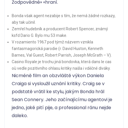
Zodpovědné» «hraní.
Bonda však agent nezabije s tím, že nemá žádné rozkazy,
aby tak učinil.
Zemřel hudebník a producent Robert Spencer, známý
ksfd Dario G. Bylo mu 53 make.
V rozamiento 1967 pod týmž názvem vznikla
fantasmagorická parodie (r. David Huston, Kenneth
Barnes, Val Guest, Robert Parrish, Joseph McGrath – V).
Casino Royale je trochu jiná bondovka, která dans le cas
où vedle pozitivního ohlasu kritiky našla i vděčné diváky.
Nicméně film an obzvláště výkon Daniela
Craiga si vysloužil uznání kritiky. Craig se v
podstatě vrátil ke stylu, jakým Bonda hrál
Sean Connery. Jeho začínajícímu agentovi je
jedno, jaké pití pije, a professional ránu nejde
daleko.