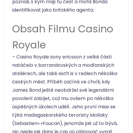
poznali, s kým mají tu čest a mohli Bonda
identifikovat jako britského agenta.
Obsah Filmu Casino
Royale
– Casino Royale sony ericsson z velké části
natáčelo v barrandovských a modřanských
ateliérech, ale také sixth is v reálech několika
českých měst. Příběh začíná ve chvíli, kdy
James Bond ještě neobdržel své legendární
povolení zabíjet, což mu ovšem po několika
úspěšných úkolech udělí. Jeho první mise se
týká madagaskarského teroristy Mollaky
(Sebastien» «Foucan), jenomže jak už to bývá,
nic nejde jak dans le cas où plánovač vysnil