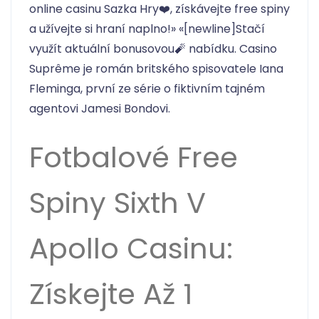
online casinu Sazka Hry❤️, získávejte free spiny
a užívejte si hraní naplno!» «[newline]Stačí
využít aktuální bonusovou🧨 nabídku. Casino
Suprême je román britského spisovatele Iana
Fleminga, první ze série o fiktivním tajném
agentovi Jamesi Bondovi.
Fotbalové Free
Spiny Sixth V
Apollo Casinu:
Získejte Až 1