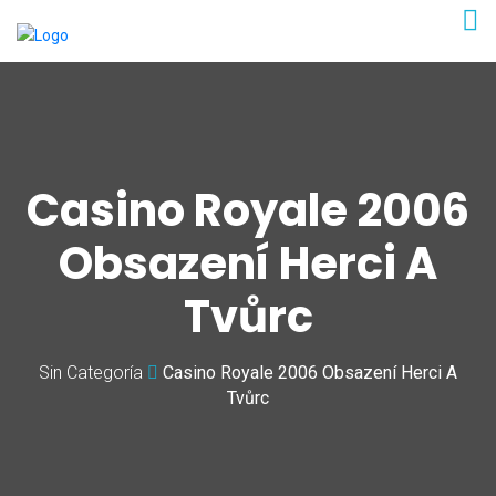
M
Padişahbet
Galabet
taraftarium24
casino fiable en ligne
kingroyal
schlep
Casino Royale 2006
Obsazení Herci A
Tvůrc
Sin Categoría
Casino Royale 2006 Obsazení Herci A
Tvůrc