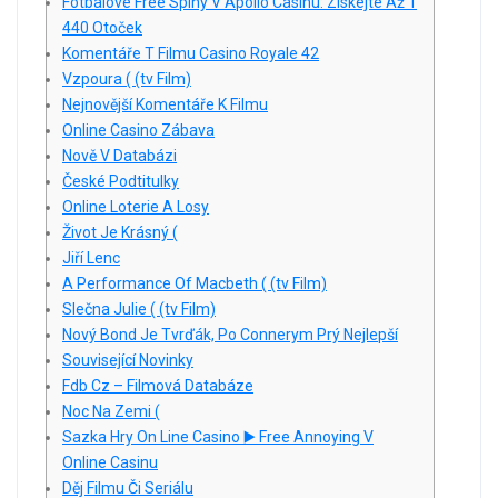
Fotbalové Free Spiny V Apollo Casinu: Získejte Až 1
440 Otoček
Komentáře T Filmu Casino Royale 42
Vzpoura ( (tv Film)
Nejnovější Komentáře K Filmu
Online Casino Zábava
Nově V Databázi
České Podtitulky
Online Loterie A Losy
Život Je Krásný (
Jiří Lenc
A Performance Of Macbeth ( (tv Film)
Slečna Julie ( (tv Film)
Nový Bond Je Tvrďák, Po Connerym Prý Nejlepší
Související Novinky
Fdb Cz – Filmová Databáze
Noc Na Zemi (
Sazka Hry On Line Casino ▶️ Free Annoying V
Online Casinu
Děj Filmu Či Seriálu