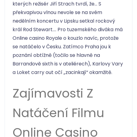
kterých režisér Jiří Strach tvrdí, že… S
překvapivou vlnou nevole se na svém
nedělním koncertu v Lipsku setkal rockový
král Rod Stewart…. Pro tuzemského diváka má
Online casino Royale o kouzlo navíc, protože
se natáčelo v Česku. Zatímco Praha jou k
poznání obtížně (točilo se hlavně na
Barrandově sixth is v ateliérech), Karlovy Vary
a Loket carry out očí „zacinkají“ okamžitě.
Zajímavosti Z
Natáčení Filmu
Online Casino