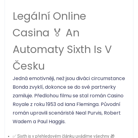
Legální Online
Casina 🏅 An
Automaty Sixth Is V
Česku
Jedná emotivněji, než jsou diváci circumstance
Bonda zvyklí, dokonce se do své partnerky
zamiluje. Předlohou filmu se stal román Casino
Royale z roku 1953 od Iana Fleminga. Původní
román upravili scenáristé Neal Purvis, Robert
Wadem a Paul Haggis.
✅ Sixth is v přehledovém článku uvádíme všechny 🎁