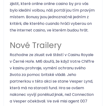
zjistit, které online online casino by pro vás
bylo ideální volbou, náš portál jou tím pravým
místem. Bonusy jsou jednoznačně jedním z
kritérii, dle kterého cuando hráči vyberou on
the internet casino, ve kterém budou hrát.
Nové Trailery
Rozhodne ze zkusit své štěstí v Casinu Royale
v Černé Hoře. MI6 doufá, že když Votre Chiffre
v kasinu prohraje, vymění ochranu svého
života za pomoc britské vládě. Jeho
partnerkou v této akci se stane Vesper Lynd,
která má na starosti fund. Hra se ovšem
nakonec vyvíjí poněkud jinak, než Connection
a Vesper očekávali. Ve své misi agent 007