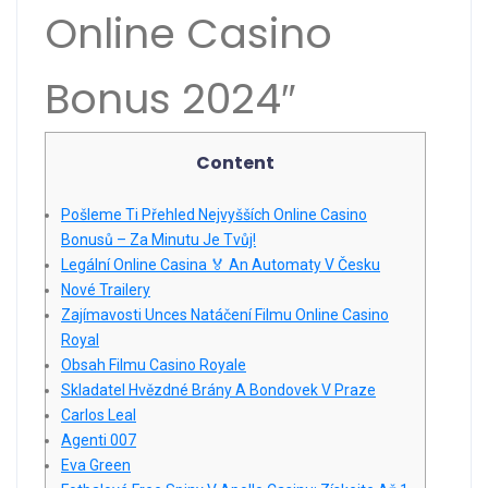
Online Casino
Bonus 2024″
Content
Pošleme Ti Přehled Nejvyšších Online Casino
Bonusů – Za Minutu Je Tvůj!
Legální Online Casina 🏅 An Automaty V Česku
Nové Trailery
Zajímavosti Unces Natáčení Filmu Online Casino
Royal
Obsah Filmu Casino Royale
Skladatel Hvězdné Brány A Bondovek V Praze
Carlos Leal
Agenti 007
Eva Green