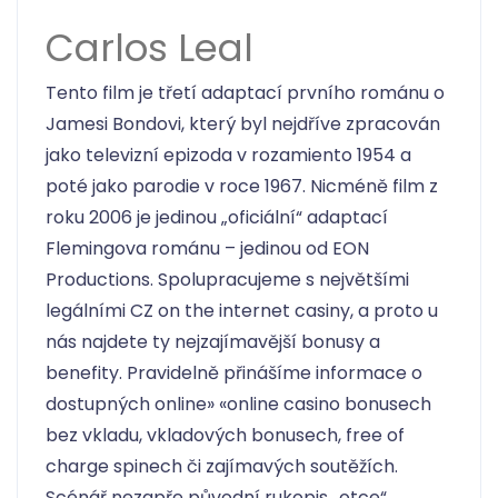
Carlos Leal
Tento film je třetí adaptací prvního románu o
Jamesi Bondovi, který byl nejdříve zpracován
jako televizní epizoda v rozamiento 1954 a
poté jako parodie v roce 1967. Nicméně film z
roku 2006 je jedinou „oficiální“ adaptací
Flemingova románu – jedinou od EON
Productions. Spolupracujeme s největšími
legálními CZ on the internet casiny, a proto u
nás najdete ty nejzajímavější bonusy a
benefity. Pravidelně přinášíme informace o
dostupných online» «online casino bonusech
bez vkladu, vkladových bonusech, free of
charge spinech či zajímavých soutěžích.
Scénář nezapře původní rukopis „otce“