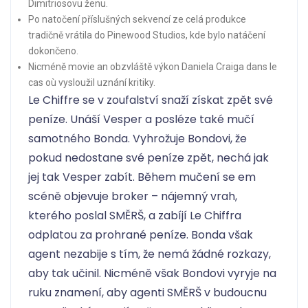
Dimitriosovu ženu.
Po natočení příslušných sekvencí ze celá produkce
tradičně vrátila do Pinewood Studios, kde bylo natáčení
dokončeno.
Nicméně movie an obzvláště výkon Daniela Craiga dans le
cas où vysloužil uznání kritiky.
Le Chiffre se v zoufalství snaží získat zpět své
peníze. Unáší Vesper a posléze také mučí
samotného Bonda. Vyhrožuje Bondovi, že
pokud nedostane své peníze zpět, nechá jak
jej tak Vesper zabít. Během mučení se em
scéně objevuje broker – nájemný vrah,
kterého poslal SMĚRŠ, a zabíjí Le Chiffra
odplatou za prohrané peníze. Bonda však
agent nezabije s tím, že nemá žádné rozkazy,
aby tak učinil. Nicméně však Bondovi vyryje na
ruku znamení, aby agenti SMĚRŠ v budoucnu