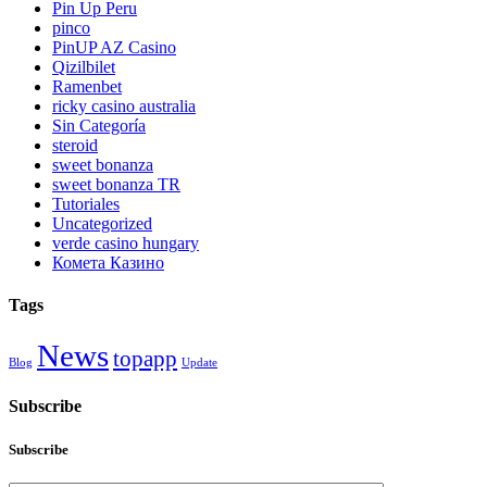
Pin Up Peru
pinco
PinUP AZ Casino
Qizilbilet
Ramenbet
ricky casino australia
Sin Categoría
steroid
sweet bonanza
sweet bonanza TR
Tutoriales
Uncategorized
verde casino hungary
Комета Казино
Tags
News
topapp
Blog
Update
Subscribe
Subscribe