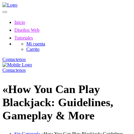
t
PADİŞAHBET ERİŞİM
Padişahbet
Galabet
taraftarium24
casino fiable
Inicio
Diseños Web
Tutoriales
Mi cuenta
Carrito
Contactenos
Contactenos
«How You Can Play
Blackjack: Guidelines,
Gameplay & More
Sin Categoría
«How You Can Play Blackjack: Guidelines,