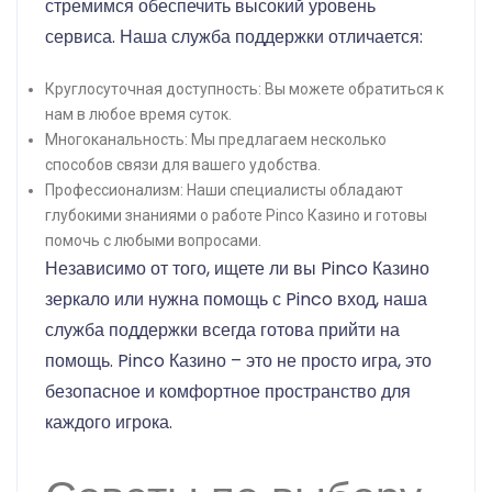
стремимся обеспечить высокий уровень
сервиса. Наша служба поддержки отличается:
Круглосуточная доступность: Вы можете обратиться к
нам в любое время суток.
Многоканальность: Мы предлагаем несколько
способов связи для вашего удобства.
Профессионализм: Наши специалисты обладают
глубокими знаниями о работе Pinco Казино и готовы
помочь с любыми вопросами.
Независимо от того, ищете ли вы Pinco Казино
зеркало или нужна помощь с Pinco вход, наша
служба поддержки всегда готова прийти на
помощь. Pinco Казино – это не просто игра, это
безопасное и комфортное пространство для
каждого игрока.