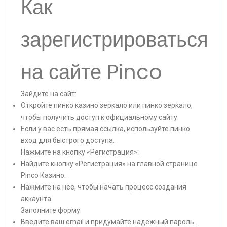
Как
зарегистрироваться
на сайте Pinco
Зайдите на сайт:
Откройте пинко казино зеркало или пинко зеркало,
чтобы получить доступ к официальному сайту.
Если у вас есть прямая ссылка, используйте пинко
вход для быстрого доступа.
Нажмите на кнопку «Регистрация»:
Найдите кнопку «Регистрация» на главной странице
Pinco Казино.
Нажмите на нее, чтобы начать процесс создания
аккаунта.
Заполните форму:
Введите ваш email и придумайте надежный пароль.