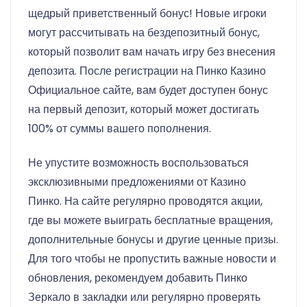
щедрый приветственный бонус! Новые игроки
могут рассчитывать на бездепозитный бонус,
который позволит вам начать игру без внесения
депозита. После регистрации на Пинко Казино
Официальное сайте, вам будет доступен бонус
на первый депозит, который может достигать
100% от суммы вашего пополнения.
Не упустите возможность воспользоваться
эксклюзивными предложениями от Казино
Пинко. На сайте регулярно проводятся акции,
где вы можете выиграть бесплатные вращения,
дополнительные бонусы и другие ценные призы.
Для того чтобы не пропустить важные новости и
обновления, рекомендуем добавить Пинко
Зеркало в закладки или регулярно проверять