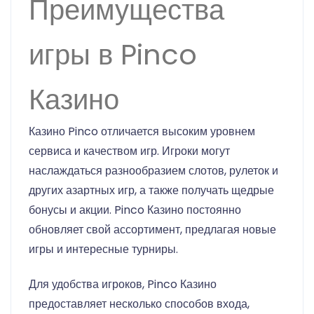
Преимущества
игры в Pinco
Казино
Казино Pinco отличается высоким уровнем
сервиса и качеством игр. Игроки могут
наслаждаться разнообразием слотов, рулеток и
других азартных игр, а также получать щедрые
бонусы и акции. Pinco Казино постоянно
обновляет свой ассортимент, предлагая новые
игры и интересные турниры.
Для удобства игроков, Pinco Казино
предоставляет несколько способов входа,