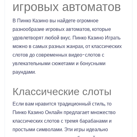
игровых автоматов
В Пинко Казино вы найдете огромное
разнообразие игровых автоматов, которые
удовлетворят любой вкус. Пинко Казино Играть
можно в самых разных жанрах, от классических
слотов до современных видео-слотов с
увлекательными сюжетами и бонусными
раундами.
Классические слоты
Если вам нравится традиционный стиль, то
Пинко Казино Онлайн предлагает множество
классических слотов с тремя барабанами и
простыми символами. Эти игры идеально