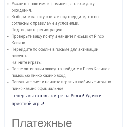
Укажите ваше имя и фамилию, а также дату
рождения.
Выберите валюту счета и подтвердите, что вы
согласны с правилами и условиями.
Подтвердите регистрацию:
Проверьте вашу почту и найдите письмо от Pinco
Казино.
Перейдите по ссылке в письме для активации
аккаунта.
Начните играть:
После активации аккаунта, войдите в Pinco Казино с
помощью пинко казино вход.
Пополните счет и начните играть в любимые игры на
пинко казино официальное.
Теперь вы готовы к игре на Pinco! Удачи и
приятной игры!
Платежные