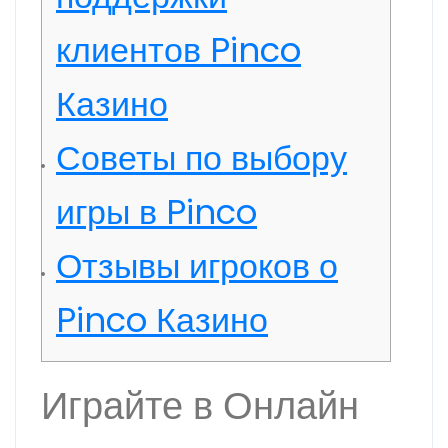
клиентов Pinco
Казино
Советы по выбору
игры в Pinco
Отзывы игроков о
Pinco Казино
Играйте в Онлайн