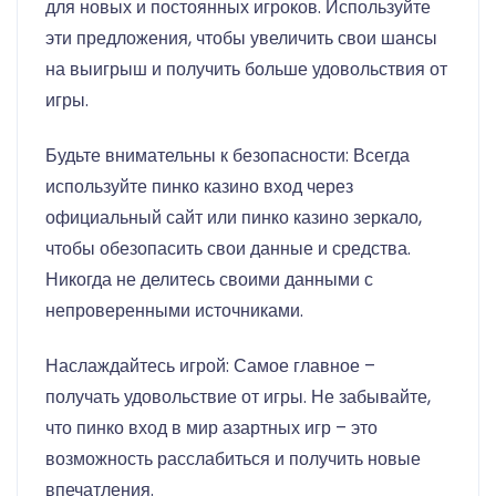
для новых и постоянных игроков. Используйте
эти предложения, чтобы увеличить свои шансы
на выигрыш и получить больше удовольствия от
игры.
Будьте внимательны к безопасности: Всегда
используйте пинко казино вход через
официальный сайт или пинко казино зеркало,
чтобы обезопасить свои данные и средства.
Никогда не делитесь своими данными с
непроверенными источниками.
Наслаждайтесь игрой: Самое главное –
получать удовольствие от игры. Не забывайте,
что пинко вход в мир азартных игр – это
возможность расслабиться и получить новые
впечатления.