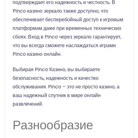
подтверждает его надежность и честность. В
Pinco казино зеркало также доступно, что
обеспечивает бесперебойный доступ к игровым
платформам даже при временных технических
сбоях. Вход в Pinco через зеркало гарантирует,
что вы всегда сможете наслаждаться играми
Pinco казино онлайн.
Выбирая Pinco Казино, вы выбираете
безопасность, надежность и качество
обслуживания. Pinco – это не просто казино, а
ваш надежный спутник в мире онлайн
развлечений.
Разнообразие