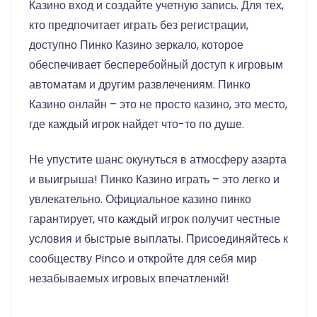
Казино вход и создайте учетную запись. Для тех,
кто предпочитает играть без регистрации,
доступно Пинко Казино зеркало, которое
обеспечивает бесперебойный доступ к игровым
автоматам и другим развлечениям. Пинко
Казино онлайн – это не просто казино, это место,
где каждый игрок найдет что-то по душе.
Не упустите шанс окунуться в атмосферу азарта
и выигрыша! Пинко Казино играть – это легко и
увлекательно. Официальное казино пинко
гарантирует, что каждый игрок получит честные
условия и быстрые выплаты. Присоединяйтесь к
сообществу Pinco и откройте для себя мир
незабываемых игровых впечатлений!