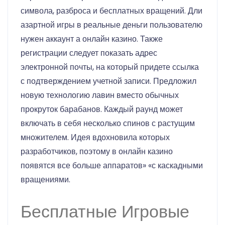
символа, разброса и бесплатных вращений. Дли
азартной игры в реальные деньги пользователю
нужен аккаунт а онлайн казино. Также
регистрации следует показать адрес
электронной почты, на который придете ссылка
с подтверждением учетной записи. Предложил
новую технологию лавин вместо обычных
прокруток барабанов. Каждый раунд может
включать в себя несколько спинов с растущим
множителем. Идея вдохновила которых
разработчиков, поэтому в онлайн казино
появятся все больше аппаратов» «с каскадными
вращениями.
Бесплатные Игровые