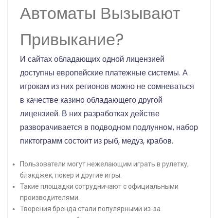
Автоматы Вызывают
Привыкание?
И сайтах обладающих одной лицензией
доступны европейские платежные системы. А
игрокам из них регионов можно не сомневаться
в качестве казино обладающего другой
лицензией. В них разработках действе
разворачивается в подводном подлунном, набор
пиктограмм состоит из рыб, медуз, крабов.
Пользователи могут нежелающим играть в рулетку,
блэкджек, покер и другие игры.
Такие площадки сотрудничают с официальными
производителями.
Творения бренда стали популярными из-за