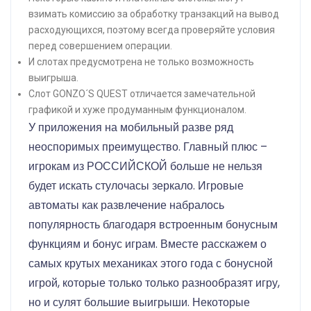
взимать комиссию за обработку транзакций на вывод
расходующихся, поэтому всегда проверяйте условия
перед совершением операции.
И слотах предусмотрена не только возможность
выигрыша.
Слот GONZO´S QUEST отличается замечательной
графикой и хуже продуманным функционалом.
У приложения на мобильный разве ряд
неоспоримых преимущество. Главный плюс –
игрокам из РОССИЙСКОЙ больше не нельзя
будет искать стулочасы зеркало. Игровые
автоматы как развлечение набралось
популярность благодаря встроенным бонусным
функциям и бонус играм. Вместе расскажем о
самых крутых механиках этого года с бонусной
игрой, которые только только разнообразят игру,
но и сулят большие выигрыши. Некоторые