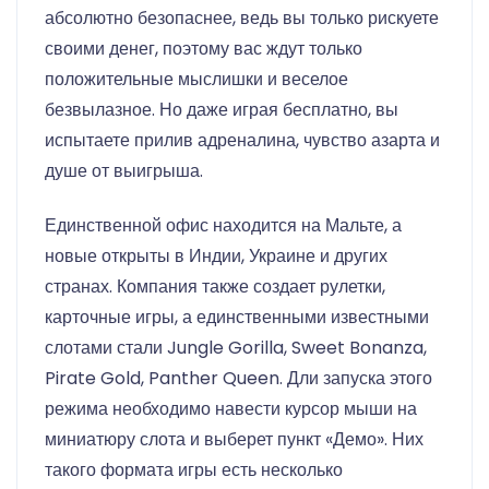
абсолютно безопаснее, ведь вы только рискуете
своими денег, поэтому вас ждут только
положительные мыслишки и веселое
безвылазное. Но даже играя бесплатно, вы
испытаете прилив адреналина, чувство азарта и
душе от выигрыша.
Единственной офис находится на Мальте, а
новые открыты в Индии, Украине и других
странах. Компания также создает рулетки,
карточные игры, а единственными известными
слотами стали Jungle Gorilla, Sweet Bonanza,
Pirate Gold, Panther Queen. Дли запуска этого
режима необходимо навести курсор мыши на
миниатюру слота и выберет пункт «Демо». Них
такого формата игры есть несколько