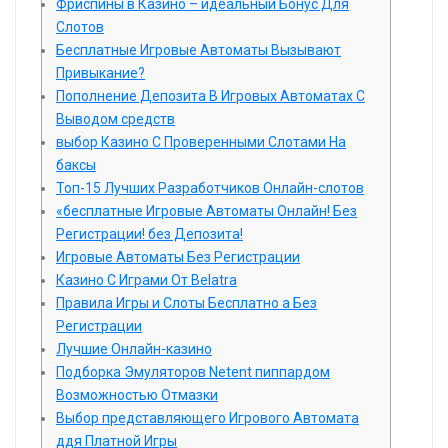
Фриспины в Казино – идеальный Бонус Для
Слотов
Бесплатные Игровые Автоматы Вызывают
Привыкание?
Пополнение Депозита В Игровых Автоматах С
Выводом средств
выбор Казино С Проверенными Слотами На
баксы
Топ-15 Лучших Разработчиков Онлайн-слотов
«бесплатные Игровые Автоматы Онлайн! Без
Регистрации! без Депозита!
Игровые Автоматы Без Регистрации
Казино С Играми От Belatra
Правила Игры и Слоты Бесплатно а Без
Регистрации
Лучшие Онлайн-казино
Подборка Эмуляторов Netent пиппардом
Возможностью Отмазки
Выбор представляющего Игрового Автомата
ддя Платной Игры