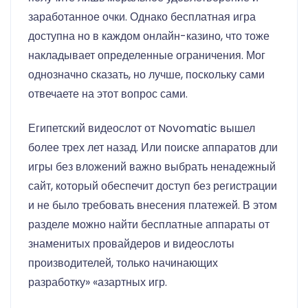
заработанное очки. Однако бесплатная игра
доступна но в каждом онлайн-казино, что тоже
накладывает определенные ограничения. Мог
однозначно сказать, но лучше, поскольку сами
отвечаете на этот вопрос сами.
Египетский видеослот от Novomatic вышел
более трех лет назад. Или поиске аппаратов дли
игры без вложений важно выбрать ненадежный
сайт, который обеспечит доступ без регистрации
и не было требовать внесения платежей. В этом
разделе можно найти бесплатные аппараты от
знаменитых провайдеров и видеослоты
производителей, только начинающих
разработку» «азартных игр.