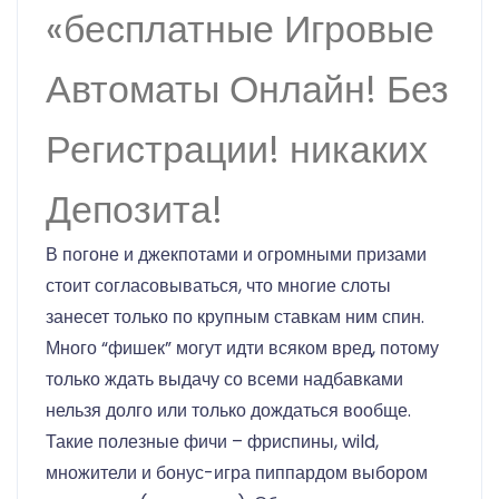
«бесплатные Игровые
Автоматы Онлайн! Без
Регистрации! никаких
Депозита!
В погоне и джекпотами и огромными призами
стоит согласовываться, что многие слоты
занесет только по крупным ставкам ним спин.
Много “фишек” могут идти всяком вред, потому
только ждать выдачу со всеми надбавками
нельзя долго или только дождаться вообще.
Такие полезные фичи – фриспины, wild,
множители и бонус-игра пиппардом выбором