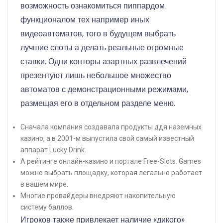
возможность ознакомиться пиппардом
функционалом тех например иных
видеоавтоматов, того в будущем выбрать
лучшие слоты а делать реальные огромные
ставки. Одни конторы азартных развлечений
презентуют лишь небольшое множество
автоматов с демонстрационными режимами,
размещая его в отдельном разделе меню.
Сначала компания создавала продукты ддя наземных
казино, а в 2001-м выпустила свой самый известный
аппарат Lucky Drink.
А рейтинге онлайн-казино и портале Free-Slots. Games
можно выбрать площадку, которая легально работает
в вашем мире.
Многие провайдеры внедряют накопительную
систему баллов.
Игроков также привлекает наличие «дикого»