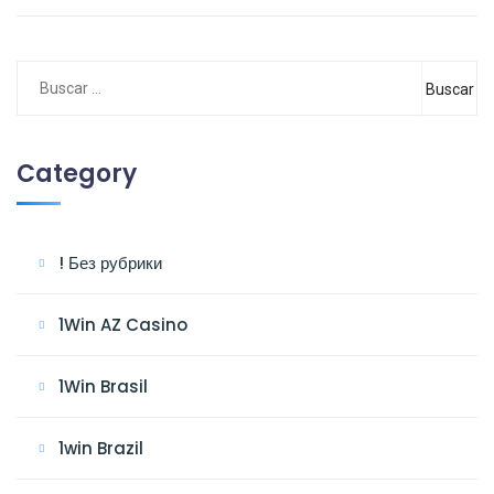
Buscar:
Category
! Без рубрики
1Win AZ Casino
1Win Brasil
1win Brazil