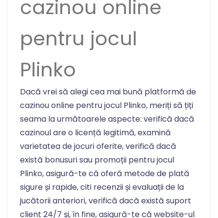
cazinou online
pentru jocul
Plinko
Dacă vrei să alegi cea mai bună platformă de
cazinou online pentru jocul Plinko, meriți să țiți
seama la următoarele aspecte: verifică dacă
cazinoul are o licență legitimă, examină
varietatea de jocuri oferite, verifică dacă
există bonusuri sau promoții pentru jocul
Plinko, asigură-te că oferă metode de plată
sigure și rapide, citi recenzii și evaluații de la
jucătorii anteriori, verifică dacă există suport
client 24/7 și, în fine, asigură-te că website-ul