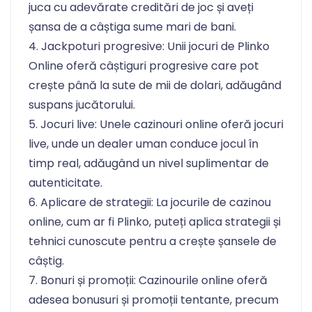
juca cu adevărate creditări de joc și aveți
șansa de a câștiga sume mari de bani.
4. Jackpoturi progresive: Unii jocuri de Plinko
Online oferă câștiguri progresive care pot
crește până la sute de mii de dolari, adăugând
suspans jucătorului.
5. Jocuri live: Unele cazinouri online oferă jocuri
live, unde un dealer uman conduce jocul în
timp real, adăugând un nivel suplimentar de
autenticitate.
6. Aplicare de strategii: La jocurile de cazinou
online, cum ar fi Plinko, puteți aplica strategii și
tehnici cunoscute pentru a crește șansele de
câștig.
7. Bonuri și promoții: Cazinourile online oferă
adesea bonusuri și promoții tentante, precum