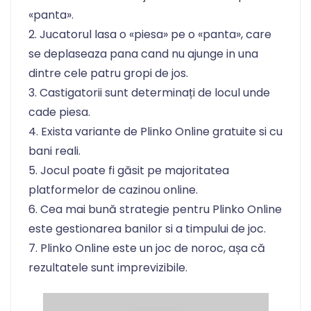
«panta».
2. Jucatorul lasa o «piesa» pe o «panta», care
se deplaseaza pana cand nu ajunge in una
dintre cele patru gropi de jos.
3. Castigatorii sunt determinați de locul unde
cade piesa.
4. Exista variante de Plinko Online gratuite si cu
bani reali.
5. Jocul poate fi găsit pe majoritatea
platformelor de cazinou online.
6. Cea mai bună strategie pentru Plinko Online
este gestionarea banilor si a timpului de joc.
7. Plinko Online este un joc de noroc, așa că
rezultatele sunt imprevizibile.