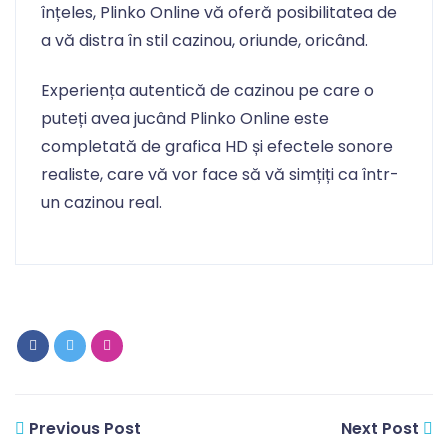
înțeles, Plinko Online vă oferă posibilitatea de
a vă distra în stil cazinou, oriunde, oricând.
Experiența autentică de cazinou pe care o
puteți avea jucând Plinko Online este
completată de grafica HD și efectele sonore
realiste, care vă vor face să vă simțiți ca într-
un cazinou real.
Previous Post
Next Post