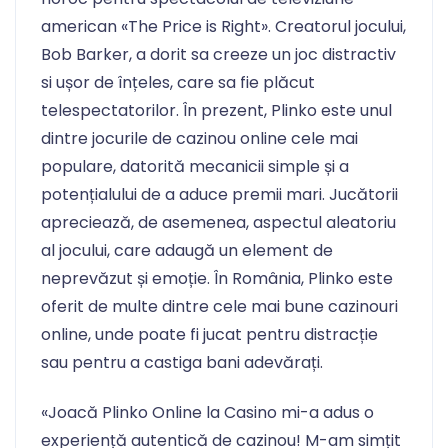
american «The Price is Right». Creatorul jocului,
Bob Barker, a dorit sa creeze un joc distractiv
si ușor de înțeles, care sa fie plăcut
telespectatorilor. În prezent, Plinko este unul
dintre jocurile de cazinou online cele mai
populare, datorită mecanicii simple și a
potențialului de a aduce premii mari. Jucătorii
apreciează, de asemenea, aspectul aleatoriu
al jocului, care adaugă un element de
neprevăzut și emoție. În România, Plinko este
oferit de multe dintre cele mai bune cazinouri
online, unde poate fi jucat pentru distracție
sau pentru a castiga bani adevărați.
«Joacă Plinko Online la Casino mi-a adus o
experiență autentică de cazinou! M-am simțit