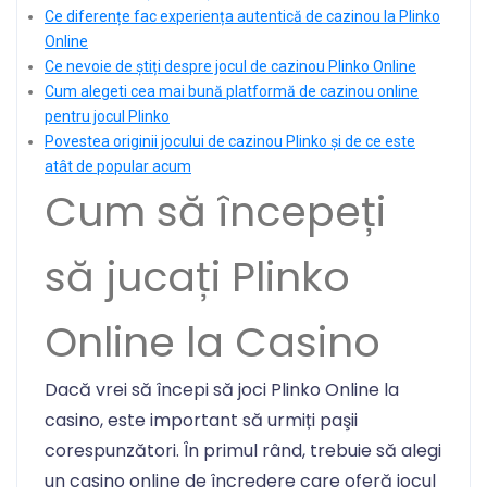
Ce diferențe fac experiența autentică de cazinou la Plinko
Online
Ce nevoie de știți despre jocul de cazinou Plinko Online
Cum alegeti cea mai bună platformă de cazinou online
pentru jocul Plinko
Povestea originii jocului de cazinou Plinko și de ce este
atât de popular acum
Cum să începeți
să jucați Plinko
Online la Casino
Dacă vrei să începi să joci Plinko Online la
casino, este important să urmiți paşii
corespunzători. În primul rând, trebuie să alegi
un casino online de încredere care oferă jocul