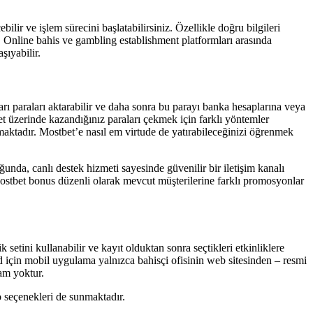
ir ve işlem sürecini başlatabilirsiniz. Özellikle doğru bilgileri
z. Online bahis ve gambling establishment platformları arasında
şıyabilir.
rı paraları aktarabilir ve daha sonra bu parayı banka hesaplarına veya
bet üzerinde kazandığınız paraları çekmek için farklı yöntemler
nmaktadır. Mostbet’e nasıl em virtude de yatırabileceğinizi öğrenmek
duğunda, canlı destek hizmeti sayesinde güvenilir bir iletişim kanalı
 Mostbet bonus düzenli olarak mevcut müşterilerine farklı promosyonlar
setini kullanabilir ve kayıt olduktan sonra seçtikleri etkinliklere
roid için mobil uygulama yalnızca bahisçi ofisinin web sitesinden – resmi
ram yoktur.
no seçenekleri de sunmaktadır.