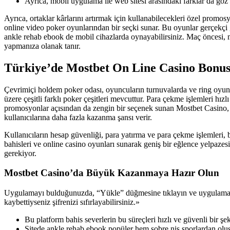
Ayrıca, mobil uygulama ile web sitesi arasındaki farklar da göz
Ayrıca, ortaklar kârlarını artırmak için kullanabilecekleri özel promo
online video poker oyunlarından bir seçki sunar. Bu oyunlar gerçekçi gr
ankle rehab ebook de mobil cihazlarda oynayabilirsiniz. Maç öncesi, m
yapmanıza olanak tanır.
Türkiye’de Mostbet On Line Casino Bonus
Çevrimiçi holdem poker odası, oyuncuların turnuvalarda ve ring oyunl
üzere çeşitli farklı poker çeşitleri mevcuttur. Para çekme işlemleri hız
promosyonlar açısından da zengin bir seçenek sunan Mostbet Casino, oy
kullanıcılarına daha fazla kazanma şansı verir.
Kullanıcıların hesap güvenliği, para yatırma ve para çekme işlemleri, 
bahisleri ve online casino oyunları sunarak geniş bir eğlence yelpaze
gerekiyor.
Mostbet Casino’da Büyük Kazanmaya Hazır Olun
Uygulamayı bulduğunuzda, “Yükle” düğmesine tıklayın ve uygulamayı kı
kaybettiyseniz şifrenizi sıfırlayabilirsiniz.»
Bu platform bahis severlerin bu süreçleri hızlı ve güvenli bir şeki
Sitede ankle rehab ebook popüler hem sobre niş sporlardan oluş