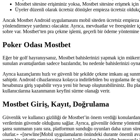
Mostbet sitesine erişiminiz yoksa, Mostbet sitesine erişmek için V
Üyeler düzenli olarak ücretsiz dönüşler empieza ücretsiz oldukça 
Ancak Mostbet Android uygulamasını mobil siteden ücretsiz empieza b
yönlendirmeye yardımcı olacaktır. Ayrıca, mevduatlar ve freespinler içi
sobre var. Mostbet‘ten pra çekme işlemi, geçerli bir ödeme yöntemine s
Poker Odası Mostbet
Eğer bir golf hayranıysanız, Mostbet bahislerinizi yapmak için mükem
sunulan avantajlardan sadece bazılarıdır, bu nedenle bahislerinizi oy
Ayrıca kazançlarını hızlı ve güvenli bir şekilde çekme imkanı ag su
sahiptir. Android cihazlarınıza kolayca indirilebilen bu uygulama ile s
hesabınıza giriş yapabilir veya yeni bir hesap oluşturabilirsiniz. Bu p
kullanıcılarına kazanmanın keyfini sürme olanağı verir.
Mostbet Giriş, Kayıt, Doğrulama
Güvenlik ve kullanıcı gizliliği de Mostbet’in önem verdiği konulardan bir
verilerinin güvende olduğunu sağlar. Ayrıca, güvenilir ödeme yöntemle
şansı sunmanın yanı sıra, platformun sunduğu oyunları daha uzun süre 
olurlar.» «[newline]Mobil uygulamaların önündeki durante önemli avant
veren bir şirkettir empieza tüm yeni kullanıcıları hoşgeldin bonusuyla 