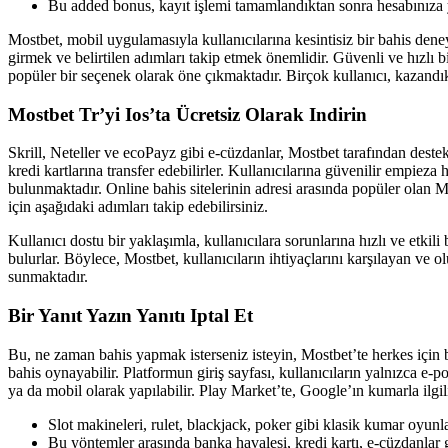
Bu added bonus, kayıt işlemi tamamlandıktan sonra hesabınıza ya
Mostbet, mobil uygulamasıyla kullanıcılarına kesintisiz bir bahis dene
girmek ve belirtilen adımları takip etmek önemlidir. Güvenli ve hızlı 
popüler bir seçenek olarak öne çıkmaktadır. Birçok kullanıcı, kazandıkl
Mostbet Tr’yi Ios’ta Ücretsiz Olarak Indirin
Skrill, Neteller ve ecoPayz gibi e-cüzdanlar, Mostbet tarafından deste
kredi kartlarına transfer edebilirler. Kullanıcılarına güvenilir empiez
bulunmaktadır. Online bahis sitelerinin adresi arasında popüler olan M
için aşağıdaki adımları takip edebilirsiniz.
Kullanıcı dostu bir yaklaşımla, kullanıcılara sorunlarına hızlı ve etkili 
bulurlar. Böylece, Mostbet, kullanıcıların ihtiyaçlarını karşılayan ve
sunmaktadır.
Bir Yanıt Yazın Yanıtı Iptal Et
Bu, ne zaman bahis yapmak isterseniz isteyin, Mostbet’te herkes için bir
bahis oynayabilir. Platformun giriş sayfası, kullanıcıların yalnızca e-p
ya da mobil olarak yapılabilir. Play Market’te, Google’ın kumarla ilg
Slot makineleri, rulet, blackjack, poker gibi klasik kumar oyunla
Bu yöntemler arasında banka havalesi, kredi kartı, e-cüzdanlar g