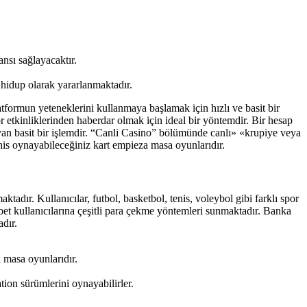
ansı sağlayacaktır.
 hidup olarak yararlanmaktadır.
atformun yeteneklerini kullanmaya başlamak için hızlı ve basit bir
r etkinliklerinden haberdar olmak için ideal bir yöntemdir. Bir hesap
ayan basit bir işlemdir. “Canli Casino” bölümünde canlı» «krupiye veya
his oynayabileceğiniz kart empieza masa oyunlarıdır.
dır. Kullanıcılar, futbol, ​​basketbol, ​​tenis, voleybol gibi farklı spor
bet kullanıcılarına çeşitli para çekme yöntemleri sunmaktadır. Banka
adır.
 masa oyunlarıdır.
ation sürümlerini oynayabilirler.