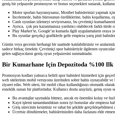
geniş bir yelpazede promosyon ve bonus seçenekleri sunarak, kullanıc
Motor sporları hayranıysanız, Mostbet bahislerinizi yapmak içi
İncelemede, bahis bürosunun özelliklerine, bahis koşullarına, o
Canlı oyunları izlemeyi seviyorsanız, bu çevrimiçi kumarhaneni
Ayrıca, çok pra kazanmanıza yardımcı olabilecek farklı türde o
Play Market’te, Google’ın kumarla ilgili uygulamaların oraya y
Bu oyunlar gerçekçi grafiklerle gelir empieza yarış pisti bahisleri
Günün veya gecenin herhangi bir saatinde katılabilirsiniz ve araların
sadece birkaç örnektir. Çevrimiçi spor bahisleriyle ilgilenen oyuncula
gelen sağlayıcıların geniş oyun yelpazesini sunmaktadır.
Bir Kumarhane Için Depozitoda %100 Ilk 
Promosyon kodları yalnızca belirli spor bahisleri hizmetleri için geçer
web sitelerinin mobil versiyonu üzerinden sobre bahis oynayabilir ve 
ziyaret edin. Web sitesi, bir mobil cihaz kullandığınızı otomatik ola
esneklik sunan bir platformdur. Kullanıcı dostu arayüzü, geniş oyun s
Bu avantajlar saymakla bitmez, ancak en önemlisi kolay ve hızlı
Kayıt işlemi tamamlandıktan sonra iyi bonuslar alır empieza bah
Giriş sürecinin kesintisiz ve rahat bir şekilde gerçekleşebilmesi a
Ücretsiz döndürmeler, bahislerinizden daha fazlasını elde etmen