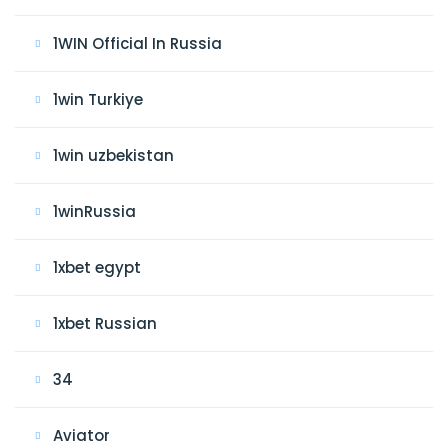
1WIN Official In Russia
1win Turkiye
1win uzbekistan
1winRussia
1xbet egypt
1xbet Russian
34
Aviator