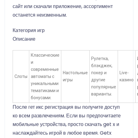
сайт или скачали приложение, ассортимент
останется неизменным.
Категория игр
Описание
Классические
Рулетка,
и
блэкджек,
современные
Настольные
покер и
Live-
Слоты
автоматы с
игры
другие
казино
уникальными
популярные
тематиками и
варианты.
бонусами.
После гет икс регистрация вы получите доступ
ко всем развлечениям. Если вы предпочитаете
мобильные устройства, просто скачать get x и
наслаждайтесь игрой в любое время. Getx