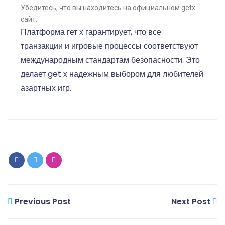
Убедитесь, что вы находитесь на официальном getx
сайт.
Платформа гет х гарантирует, что все
транзакции и игровые процессы соответствуют
международным стандартам безопасности. Это
делает get x надежным выбором для любителей
азартных игр.
Previous Post
Next Post