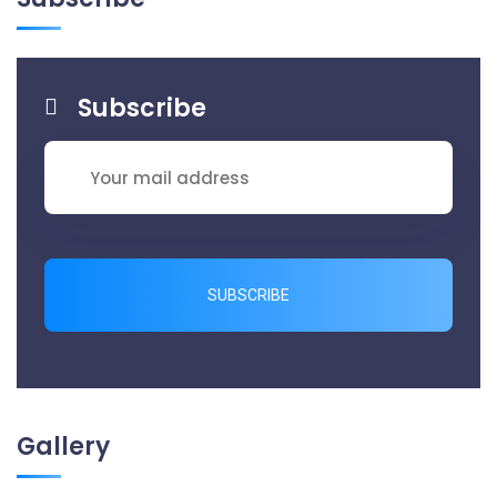
Subscribe
SUBSCRIBE
Gallery