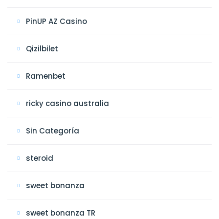
PinUP AZ Casino
Qizilbilet
Ramenbet
ricky casino australia
Sin Categoría
steroid
sweet bonanza
sweet bonanza TR