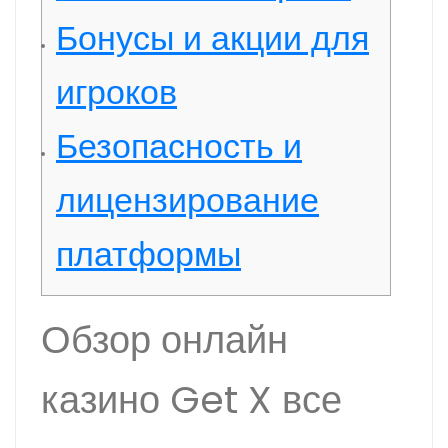
Бонусы и акции для
игроков
Безопасность и
лицензирование
платформы
Обзор онлайн
казино Get X все