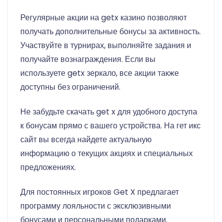
Регулярные акции на getx казино позволяют
получать дополнительные бонусы за активность.
Участвуйте в турнирах, выполняйте задания и
получайте вознаграждения. Если вы
используете getx зеркало, все акции также
доступны без ограничений.
Не забудьте скачать get x для удобного доступа
к бонусам прямо с вашего устройства. На гет икс
сайт вы всегда найдете актуальную
информацию о текущих акциях и специальных
предложениях.
Для постоянных игроков Get X предлагает
программу лояльности с эксклюзивными
бонусами и персональными подарками.