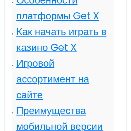
Особенности
платформы Get X
Как начать играть в
казино Get X
Игровой
ассортимент на
сайте
Преимущества
мобильной версии