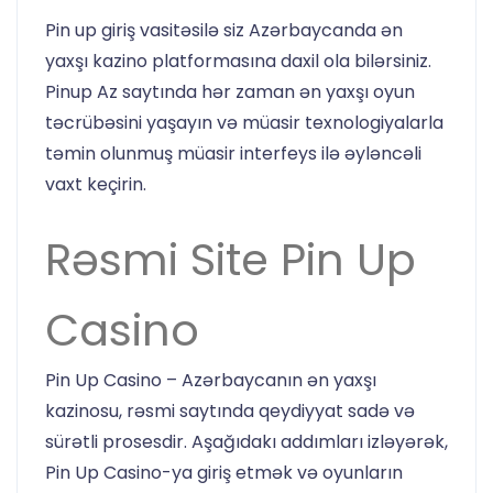
Pin up giriş vasitəsilə siz Azərbaycanda ən
yaxşı kazino platformasına daxil ola bilərsiniz.
Pinup Az saytında hər zaman ən yaxşı oyun
təcrübəsini yaşayın və müasir texnologiyalarla
təmin olunmuş müasir interfeys ilə əyləncəli
vaxt keçirin.
Rəsmi Site Pin Up
Casino
Pin Up Casino – Azərbaycanın ən yaxşı
kazinosu, rəsmi saytında qeydiyyat sadə və
sürətli prosesdir. Aşağıdakı addımları izləyərək,
Pin Up Casino-ya giriş etmək və oyunların