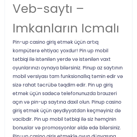
Veb-saytı –
Imkanların Icmalı
Pin-up casino giriş etmək üçün artıq
kompüterə ehtiyac yoxdur! Pin up mobil
tətbiqi ilə istənilən yerdə və istənilən vaxt
oyunlarınızı oynaya bilərsiniz. Pinup az saytının
mobil versiyası tam funksionallıq təmin edir və
sizə rahat təcrübə təqdim edir. Pin up giriş
etmək üçün sadəcə telefonunuzda brauzeri
açın və pin-up saytına daxil olun. Pinup casino
giriş etmək üçün qeydiyyatdan keçməyiniz də
vacibdir. Pin up mobil tətbiqi ilə siz həmçinin
bonuslar və promosyonlar əldə edə bilərsiniz.
Pin-up casino giriş etməklə oyun dünyasına