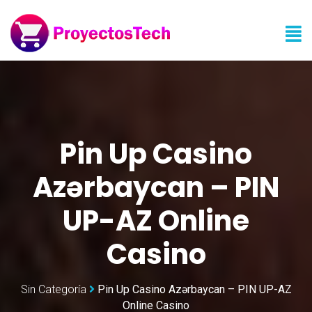
ERİŞİM
Padişahbet
Galabet
taraftarium24
casino fiable en ligne
kingroyal
Pin Up Casino
Azərbaycan – PIN
UP-AZ Online
Casino
Sin Categoría
Pin Up Casino Azərbaycan – PIN UP-AZ
Online Casino