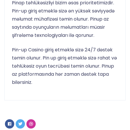
Pinap təhlükəsizliyi bizim əsas prioritetimizdir.
Pin-up giriş etməklə sizə ən yüksək səviyyədə
məlumat mühafizəsi təmin olunur. Pinup az
saytında oyunçuların məlumatları müasir
şifrələmə texnologiyaları ilə qorunur.
Pin-up Casino giriş etməklə sizə 24/7 dəstək
təmin olunur. Pin up giriş etməklə sizə rahat və
təhlükəsiz oyun təcrübəsi təmin olunur. Pinup
az platformasında hər zaman dəstək tapa
bilərsiniz.