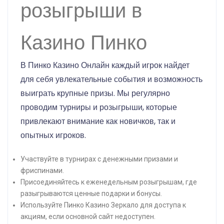
розыгрыши в
Казино Пинко
В Пинко Казино Онлайн каждый игрок найдет
для себя увлекательные события и возможность
выиграть крупные призы. Мы регулярно
проводим турниры и розыгрыши, которые
привлекают внимание как новичков, так и
опытных игроков.
Участвуйте в турнирах с денежными призами и
фриспинами.
Присоединяйтесь к еженедельным розыгрышам, где
разыгрываются ценные подарки и бонусы.
Используйте Пинко Казино Зеркало для доступа к
акциям, если основной сайт недоступен.