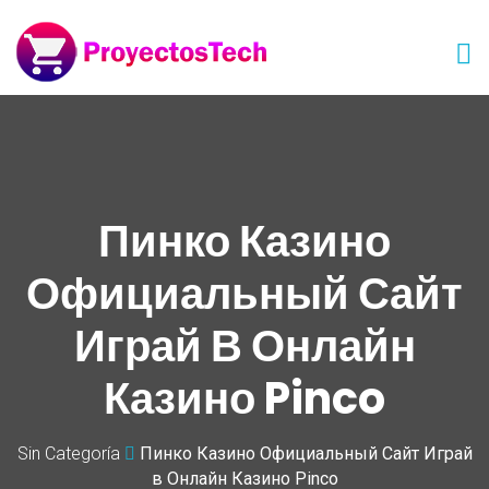
M
Padişahbet
Galabet
taraftarium24
casino fiable en ligne
kingroyal
schlep
Пинко Казино
Официальный Сайт
Играй В Онлайн
Казино Pinco
Sin Categoría
Пинко Казино Официальный Сайт Играй
в Онлайн Казино Pinco