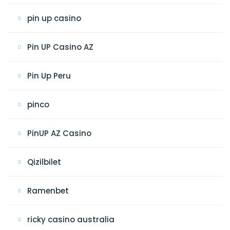
pin up casino
Pin UP Casino AZ
Pin Up Peru
pinco
PinUP AZ Casino
Qizilbilet
Ramenbet
ricky casino australia