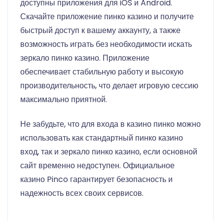
доступны приложения для iOS и Android.
Скачайте приложение пинко казино и получите
быстрый доступ к вашему аккаунту, а также
возможность играть без необходимости искать
зеркало пинко казино. Приложение
обеспечивает стабильную работу и высокую
производительность, что делает игровую сессию
максимально приятной.
Не забудьте, что для входа в казино пинко можно
использовать как стандартный пинко казино
вход, так и зеркало пинко казино, если основной
сайт временно недоступен. Официальное
казино Pinco гарантирует безопасность и
надежность всех своих сервисов.