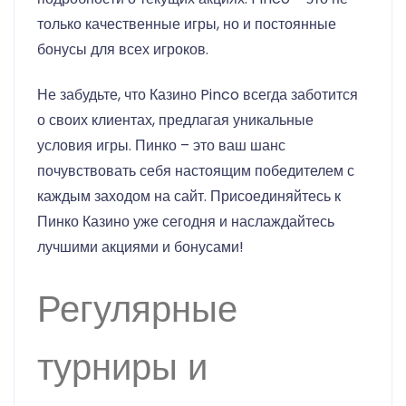
только качественные игры, но и постоянные
бонусы для всех игроков.
Не забудьте, что Казино Pinco всегда заботится
о своих клиентах, предлагая уникальные
условия игры. Пинко – это ваш шанс
почувствовать себя настоящим победителем с
каждым заходом на сайт. Присоединяйтесь к
Пинко Казино уже сегодня и наслаждайтесь
лучшими акциями и бонусами!
Регулярные
турниры и