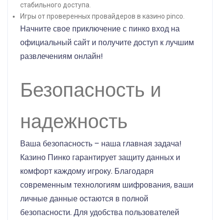
стабильного доступа.
Игры от проверенных провайдеров в казино pinco.
Начните свое приключение с пинко вход на
официальный сайт и получите доступ к лучшим
развлечениям онлайн!
Безопасность и
надежность
Ваша безопасность – наша главная задача!
Казино Пинко гарантирует защиту данных и
комфорт каждому игроку. Благодаря
современным технологиям шифрования, ваши
личные данные остаются в полной
безопасности. Для удобства пользователей