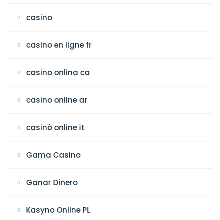
casino
casino en ligne fr
casino onlina ca
casino online ar
casinò online it
Gama Casino
Ganar Dinero
Kasyno Online PL