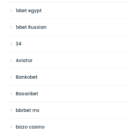
1xbet egypt
1xbet Russian
34
Aviator
Bankobet
Basaribet
bbrbet mx
bizzo casino