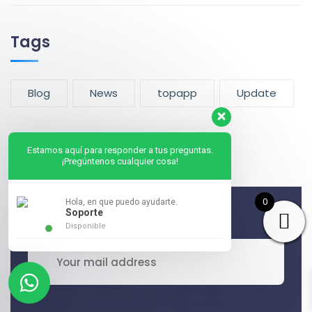
Tags
Blog
News
topapp
Update
Subscribe
Estamos aquí para responder a tus preguntas.
¡Pregúntenos cualquier cosa!
0
Hola, en que puedo ayudarte.
Soporte
Subscribe
Disponible