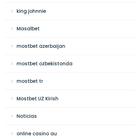
king johnnie
Masalbet
mostbet azerbaijan
mostbet ozbekistonda
mostbet tr
Mostbet UZ Kirish
Noticias
online casino au