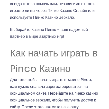
всегда готова помочь вам, независимо от того,
играете ли вы через Пинко Казино Онлайн или
используете Пинко Казино Зеркало.
Выбирайте Казино Пинко – ваш надежный
партнер в мире азартных игр!
Как начать играть в
Pinco Казино
Для того чтобы начать играть в казино Pinco,
вам нужно сначала зарегистрироваться на
официальном сайте. Перейдите на пинко казино
официальное зеркало, чтобы получить доступ к
сайту. После этого нажмите на кнопку