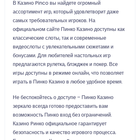
В Казино Pinco вы найдете огромный
ассортимент игр, который удовлетворит даже
самых требовательных игроков. На
официальном сайте Пинко Казино доступны как
классические слоты, так и современные
видеослоты с увлекательными сюжетами и
бонусами. Для любителей настольных игр
предлагаются рулетка, блэкджек и покер. Все
игры доступны в режиме онлайн, что позволяет
играть в Пинко Казино в любое удобное время.
Не беспокойтесь о доступе – Пинко Казино
зеркало всегда готово предоставить вам
возможность Пинко вход без ограничений.
Казино Pинко официальное гарантирует
безопасность и качество игрового процесса.