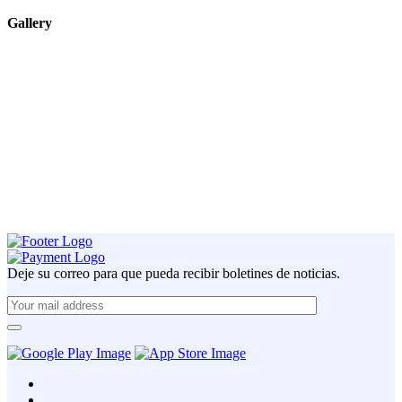
Gallery
Deje su correo para que pueda recibir boletines de noticias.