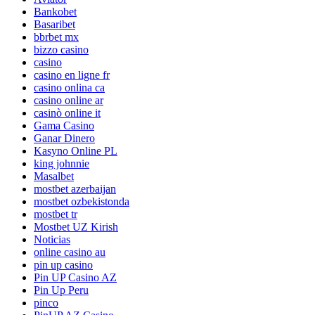
Bankobet
Basaribet
bbrbet mx
bizzo casino
casino
casino en ligne fr
casino onlina ca
casino online ar
casinò online it
Gama Casino
Ganar Dinero
Kasyno Online PL
king johnnie
Masalbet
mostbet azerbaijan
mostbet ozbekistonda
mostbet tr
Mostbet UZ Kirish
Noticias
online casino au
pin up casino
Pin UP Casino AZ
Pin Up Peru
pinco