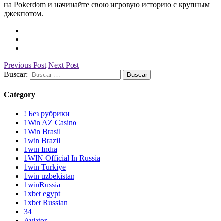
на Pokerdom и начинайте свою игровую историю с крупным
джекпотом.
Previous Post
Next Post
Buscar:
Category
! Без рубрики
1Win AZ Casino
1Win Brasil
1win Brazil
1win India
1WIN Official In Russia
1win Turkiye
1win uzbekistan
1winRussia
1xbet egypt
1xbet Russian
34
Aviator