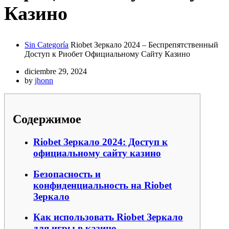
Казино
Sin Categoría
Riobet Зеркало 2024 – Беспрепятственный
Доступ к Риобет Официальному Сайту Казино
diciembre 29, 2024
by
jhonn
Содержимое
Riobet Зеркало 2024: Доступ к
официальному сайту казино
Безопасность и
конфиденциальность на Riobet
Зеркало
Как использовать Riobet Зеркало
для игры в казино