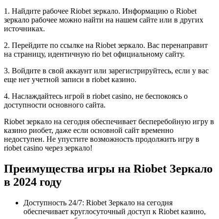
1. Найдите рабочее Riobet зеркало. Информацию о Riobet
зеркало рабочее можно найти на нашем сайте или в других
источниках.
2. Перейдите по ссылке на Riobet зеркало. Вас перенаправит
на страницу, идентичную rio bet официальному сайту.
3. Войдите в свой аккаунт или зарегистрируйтесь, если у вас
еще нет учетной записи в riobet казино.
4. Наслаждайтесь игрой в riobet casino, не беспокоясь о
доступности основного сайта.
Riobet зеркало на сегодня обеспечивает бесперебойную игру в
казино риобет, даже если основной сайт временно
недоступен. Не упустите возможность продолжить игру в
riobet casino через зеркало!
Преимущества игры на Riobet Зеркало
в 2024 году
Доступность 24/7: Riobet Зеркало на сегодня
обеспечивает круглосуточный доступ к Riobet казино,