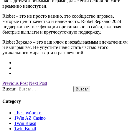
насладиться любимыми играми, даже если основной сайт
временно недоступен.
Riobet – это не просто казино, это сообщество игроков,
которые ценят качество и надежность. Riobet Зеркало 2024
поддерживает все функции оригинального сайта, включая
быстрые выплаты и круглосуточную поддержку.
Riobet Зеркало – это ваш ключ к незабываемым впечатлениям
и выигрышам. Не упустите шанс стать частью этого
уникального мира азарта и развлечений.
Previous Post
Next Post
Buscar:
Category
! Без рубрики
1Win AZ Casino
1Win Brasil
1win Brazil