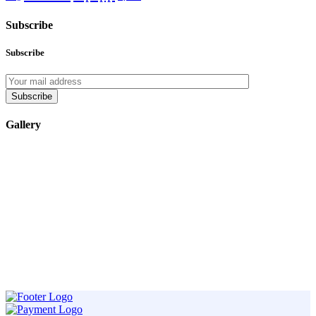
Subscribe
Subscribe
Subscribe
Gallery