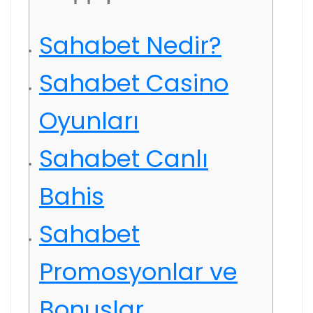
Sahabet Nedir?
Sahabet Casino
Oyunları
Sahabet Canlı
Bahis
Sahabet
Promosyonlar ve
Bonuslar