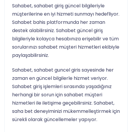
Sahabet, sahabet giriş güncel bilgileriyle
müşterilerine en iyi hizmeti sunmayı hedefliyor.
Sahabet bahis platformunda her zaman
destek alabilirsiniz. Sahabet güncel giriş
bilgileriyle kolayca hesabınıza erişebilir ve tüm
sorularınızı sahabet müşteri hizmetleri ekibiyle
paylaşabilirsiniz.
Sahabet, sahabet guncel giris sayesinde her
zaman en güncel bilgilerle hizmet veriyor.
Sahabet giriş işlemleri sırasında yaşadığınız
herhangi bir sorun için sahabet müşteri
hizmetleri ile iletişime geçebilirsiniz. Sahabet,
saha bet deneyiminizi mükemmelleştirmek için
sürekli olarak güncellemeler yapıyor.