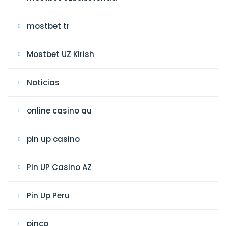
mostbet tr
Mostbet UZ Kirish
Noticias
online casino au
pin up casino
Pin UP Casino AZ
Pin Up Peru
pinco