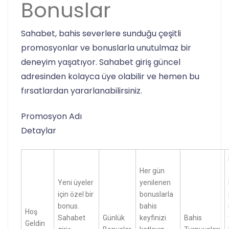
Bonuslar
Sahabet, bahis severlere sunduğu çeşitli
promosyonlar ve bonuslarla unutulmaz bir
deneyim yaşatıyor. Sahabet giriş güncel
adresinden kolayca üye olabilir ve hemen bu
fırsatlardan yararlanabilirsiniz.
Promosyon Adı
Detaylar
Her gün
Yeni üyeler
yenilenen
için özel bir
bonuslarla
bonus.
bahis
Hoş
Sahabet
Günlük
keyfinizi
Bahis
Geldin