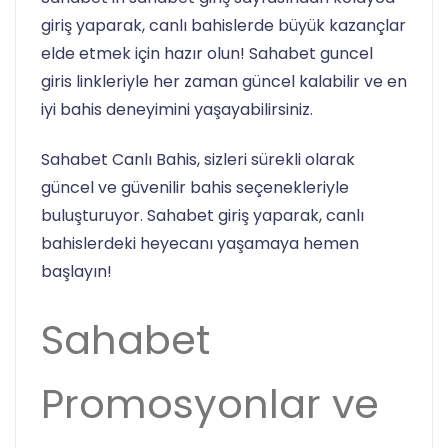
giriş yaparak, canlı bahislerde büyük kazançlar
elde etmek için hazır olun! Sahabet guncel
giris linkleriyle her zaman güncel kalabilir ve en
iyi bahis deneyimini yaşayabilirsiniz.
Sahabet Canlı Bahis, sizleri sürekli olarak
güncel ve güvenilir bahis seçenekleriyle
buluşturuyor. Sahabet giriş yaparak, canlı
bahislerdeki heyecanı yaşamaya hemen
başlayın!
Sahabet
Promosyonlar ve