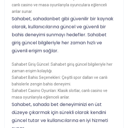
canlı casino ve masa oyunlarıyla oyunculara eğlenceli
anlar sunar.
Sahabet, sahadanbet gibi güvenilir bir kaynak
olarak, kullanıcılarına güncel ve güvenli bir
bahis deneyimi sunmayı hedefler. Sahabet
giriş güncel bilgileriyle her zaman hızlı ve
güvenli erişim sağlar.
Sahabet Giriş Güncel: Sahabet giriş güncel bilgileriyle her
zaman erişim kolaylığı.
Sahabet Bahis Seçenekleri: Çeşitli spor dalları ve canlı
bahislerle zengin bahis deneyimi.
Sahabet Casino Oyunları: Klasik slotlar, canlı casino ve
masa oyunlarıyla eğlenceli anlar.
Sahabet, sahada bet deneyiminizi en üst
düzeye çıkarmak için sürekli olarak kendini
güncel tutar ve kullanıcılarına en iyi hizmeti