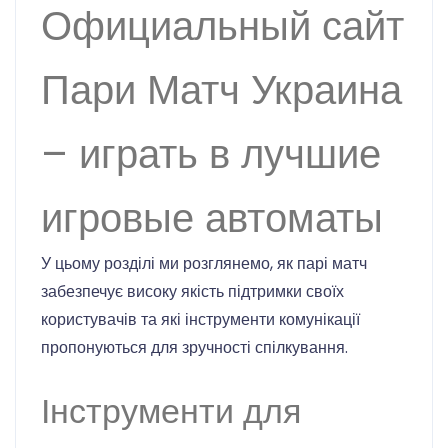
Официальный сайт
Пари Матч Украина
– играть в лучшие
игровые автоматы
У цьому розділі ми розглянемо, як парі матч
забезпечує високу якість підтримки своїх
користувачів та які інструменти комунікації
пропонуються для зручності спілкування.
Інструменти для