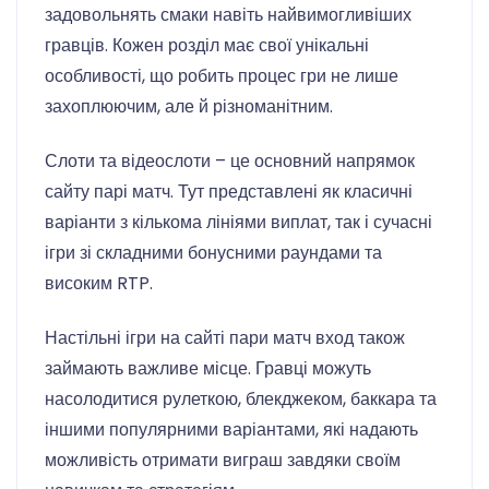
задовольнять смаки навіть найвимогливіших
гравців. Кожен розділ має свої унікальні
особливості, що робить процес гри не лише
захоплюючим, але й різноманітним.
Слоти та відеослоти – це основний напрямок
сайту парі матч. Тут представлені як класичні
варіанти з кількома лініями виплат, так і сучасні
ігри зі складними бонусними раундами та
високим RTP.
Настільні ігри на сайті пари матч вход також
займають важливе місце. Гравці можуть
насолодитися рулеткою, блекджеком, баккара та
іншими популярними варіантами, які надають
можливість отримати виграш завдяки своїм