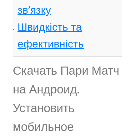
зв’язку
Швидкість та
ефективність
Скачать Пари Матч
на Андроид.
Установить
мобильное