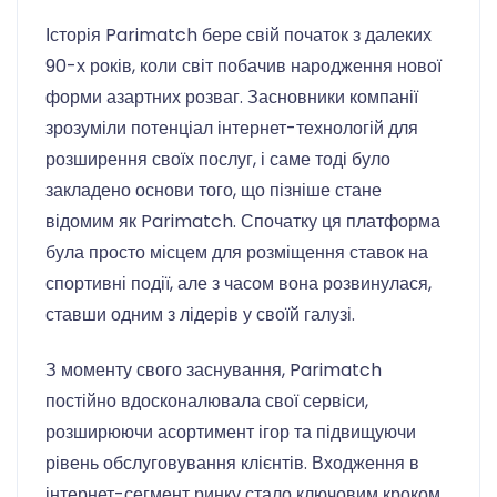
Історія Parimatch бере свій початок з далеких
90-х років, коли світ побачив народження нової
форми азартних розваг. Засновники компанії
зрозуміли потенціал інтернет-технологій для
розширення своїх послуг, і саме тоді було
закладено основи того, що пізніше стане
відомим як Parimatch. Спочатку ця платформа
була просто місцем для розміщення ставок на
спортивні події, але з часом вона розвинулася,
ставши одним з лідерів у своїй галузі.
З моменту свого заснування, Parimatch
постійно вдосконалювала свої сервіси,
розширюючи асортимент ігор та підвищуючи
рівень обслуговування клієнтів. Входження в
інтернет-сегмент ринку стало ключовим кроком