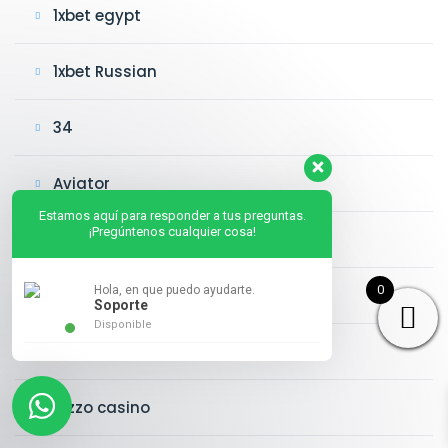
1xbet egypt
1xbet Russian
34
Aviator
Estamos aquí para responder a tus preguntas.
¡Pregúntenos cualquier cosa!
Bankobet
0
Hola, en que puedo ayudarte.
Basaribet
Soporte
Disponible
bbrbet mx
bizzo casino