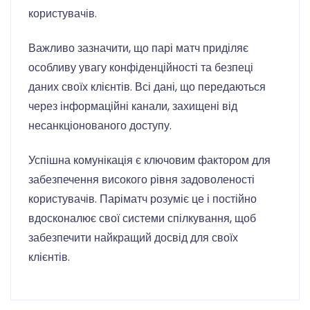
користувачів.
Важливо зазначити, що парі матч приділяє
особливу увагу конфіденційності та безпеці
даних своїх клієнтів. Всі дані, що передаються
через інформаційні канали, захищені від
несанкціонованого доступу.
Успішна комунікація є ключовим фактором для
забезпечення високого рівня задоволеності
користувачів. Паріматч розуміє це і постійно
вдосконалює свої системи спілкування, щоб
забезпечити найкращий досвід для своїх
клієнтів.