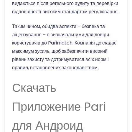
видаються після ретельного аудиту та перевірки
відповідності високим стандартам регулювання.
Таким чином, обидва аспекти – безпека та
ліцензування – є визначальними для довіри
користувачів до Parimatch. Компанія докладає
максимум зусиль, щоб забезпечити високий
рівень захисту та дотримуватися всіх норм і
правил, встановлених законодавством.
Скачать
Приложение Pari
для Андроид