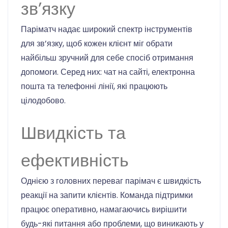
зв’язку
Паріматч надає широкий спектр інструментів
для зв’язку, щоб кожен клієнт міг обрати
найбільш зручний для себе спосіб отримання
допомоги. Серед них: чат на сайті, електронна
пошта та телефонні лінії, які працюють
цілодобово.
Швидкість та
ефективність
Однією з головних переваг парімач є швидкість
реакції на запити клієнтів. Команда підтримки
працює оперативно, намагаючись вирішити
будь-які питання або проблеми, що виникають у