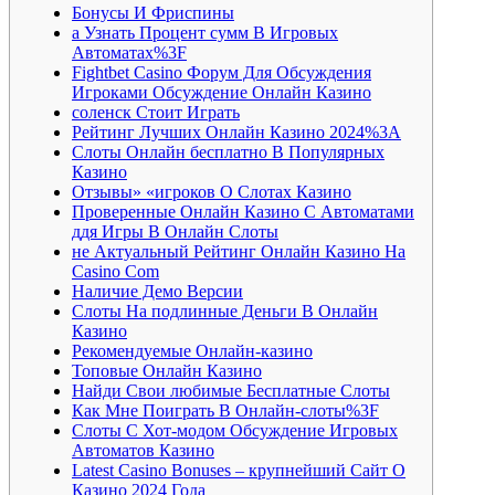
Бонусы И Фриспины
а Узнать Процент сумм В Игровых
Автоматах%3F
Fightbet Casino Форум Для Обсуждения
Игроками Обсуждение Онлайн Казино
соленск Стоит Играть
Рейтинг Лучших Онлайн Казино 2024%3A
Слоты Онлайн бесплатно В Популярных
Казино
Отзывы» «игроков О Слотах Казино
Проверенные Онлайн Казино С Автоматами
ддя Игры В Онлайн Слоты
не Актуальный Рейтинг Онлайн Казино На
Casino Com
Наличие Демо Версии
Слоты На подлинные Деньги В Онлайн
Казино
Рекомендуемые Онлайн-казино
Топовые Онлайн Казино
Найди Свои любимые Бесплатные Слоты
Как Мне Поиграть В Онлайн-слоты%3F
Слоты С Хот-модом Обсуждение Игровых
Автоматов Казино
Latest Casino Bonuses – крупнейший Сайт О
Казино 2024 Года