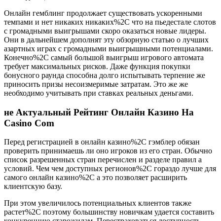
Онлайн гемблинг продолжает существовать ускоренными
темпами и нет никаких никаких%2C что на пьедестале слотов
с громадными выигрышами скоро оказаться новые лидеры.
Они в дальнейшем дополнят эту обзорную статью о лучших
азартных играх с громадными выигрышными потенциалами.
Конечно%2C самый большой выигрыш игрового автомата
требует максимальных рисков. Даже функция покупки
бонусного раунда способна долго испытывать терпение же
приносить призы несоизмеримые затратам. Это же же
необходимо учитывать при ставках реальных деньгами.
не Актуальный Рейтинг Онлайн Казино На
Casino Com
Перед регистрацией в онлайн казино%2C гэмблер обязан
проверить принимаешь ли оно игроков из его стран. Обычно
список разрешенных стран перечислен и разделе правил а
условий. Чем чем доступных регионов%2C гораздо лучше для
самого онлайн казино%2C а это позволяет расширить
клиентскую базу.
При этом увеличилось потенциальных клиентов также
растет%2C поэтому большинству новичкам удается составить
конкуренцию старожилам. Перестраховаться доступность