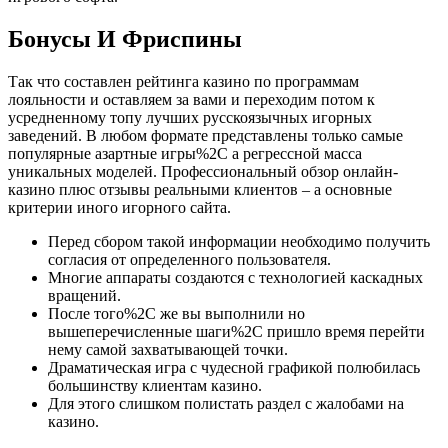
Бонусы И Фриспины
Так что составлен рейтинга казино по программам
лояльности и оставляем за вами и переходим потом к
усредненному топу лучших русскоязычных игорных
заведений. В любом формате представлены только самые
популярные азартные игры%2C а регрессной масса
уникальных моделей. Профессиональный обзор онлайн-
казино плюс отзывы реальными клиентов – а основные
критерии иного игорного сайта.
Перед сбором такой информации необходимо получить
согласия от определенного пользователя.
Многие аппараты создаются с технологией каскадных
вращений.
После того%2C же вы выполнили но
вышеперечисленные шаги%2C пришло время перейти
нему самой захватывающей точки.
Драматическая игра с чудесной графикой полюбилась
большинству клиентам казино.
Для этого слишком полистать раздел с жалобами на
казино.