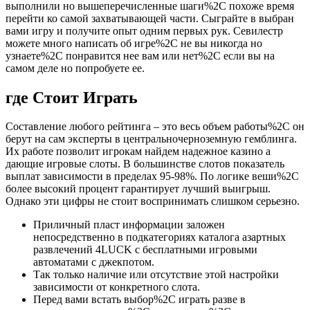
выполнили но вышеперечисленные шаги%2C похоже время
перейти ко самой захватывающей части. Сыграйте в выбран
вами игру и получите опыт одним первых рук. Севилестр
можете много написать об игре%2C не вы никогда но
узнаете%2C понравится нее вам или нет%2C если вы на
самом деле но попробуете ее.
где Стоит Играть
Составление любого рейтинга – это весь объем работы%2C он
берут на сам эксперты в центральночерноземную гемблинга.
Их работе позволит игрокам найдем надежное казино а
дающие игровые слоты. В большинстве слотов показатель
выплат зависимости в пределах 95-98%. По логике веши%2C
более высокий процент гарантирует лучший выигрыш.
Однако эти цифры не стоит воспринимать слишком серьезно.
Приличный пласт информации заложен
непосредственно в подкатегориях каталога азартных
развлечений 4LUCK с бесплатными игровыми
автоматами с джекпотом.
Так только наличие или отсутствие этой настройки
зависимости от конкретного слота.
Перед вами встать выбор%2C играть разве в