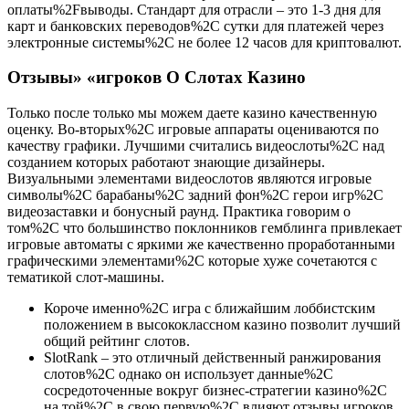
оплаты%2Fвыводы. Стандарт для отрасли – это 1-3 дня для
карт и банковских переводов%2C сутки для платежей через
электронные системы%2C не более 12 часов для криптовалют.
Отзывы» «игроков О Слотах Казино
Только после только мы можем даете казино качественную
оценку. Во-вторых%2C игровые аппараты оцениваются по
качеству графики. Лучшими считались видеослоты%2C над
созданием которых работают знающие дизайнеры.
Визуальными элементами видеослотов являются игровые
символы%2C барабаны%2C задний фон%2C герои игр%2C
видеозаставки и бонусный раунд. Практика говорим о
том%2C что большинство поклонников гемблинга привлекает
игровые автоматы с яркими же качественно проработанными
графическими элементами%2C которые хуже сочетаются с
тематикой слот-машины.
Короче именно%2C игра с ближайшим лоббистским
положением в высококлассном казино позволит лучший
общий рейтинг слотов.
SlotRank – это отличный действенный ранжирования
слотов%2C однако он использует данные%2C
сосредоточенные вокруг бизнес-стратегии казино%2C
на той%2C в свою первую%2C влияют отзывы игроков