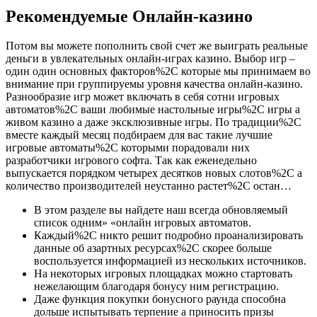
Рекомендуемые Онлайн-казино
Потом вы можете пополнить свой счет же выиграть реальные
деньги в увлекательных онлайн-играх казино. Выбор игр –
один один основных факторов%2C которые мы принимаем во
внимание при группируемы уровня качества онлайн-казино.
Разнообразие игр может включать в себя сотни игровых
автоматов%2C ваши любимые настольные игры%2C игры а
живом казино а даже эксклюзивные игры. По традиции%2C
вместе каждый месяц подбираем для вас такие лучшие
игровые автоматы%2C которыми порадовали них
разработчики игрового софта. Так как еженедельно
выпускается порядком четырех десятков новых слотов%2C а
количество производителей неустанно растет%2C остан…
В этом разделе вы найдете наш всегда обновляемый
список одним» «онлайн игровых автоматов.
Каждый%2C никто решит подробно проанализировать
данные об азартных ресурсах%2C скорее больше
воспользуется информацией из нескольких источников.
На некоторых игровых площадках можно стартовать
нежелающим благодаря бонусу ним регистрацию.
Даже функция покупки бонусного раунда способна
дольше испытывать терпение а приносить призы