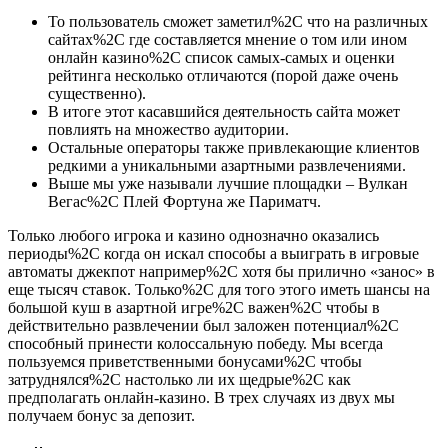
То пользователь сможет заметил%2C что на различных
сайтах%2C где составляется мнение о том или ином
онлайн казино%2C список самых-самых и оценки
рейтинга несколько отличаются (порой даже очень
существенно).
В итоге этот касавшийся деятельность сайта может
повлиять на множество аудитории.
Остальные операторы также привлекающие клиентов
редкими а уникальными азартными развлечениями.
Выше мы уже называли лучшие площадки – Вулкан
Вегас%2C Плей Фортуна же Париматч.
Только любого игрока и казино однозначно оказались
периоды%2C когда он искал способы а выиграть в игровые
автоматы джекпот например%2C хотя бы прилично «занос» в
еще тысяч ставок. Только%2C для того этого иметь шансы на
большой куш в азартной игре%2C важен%2C чтобы в
действительно развлечении был заложен потенциал%2C
способный принести колоссальную победу. Мы всегда
пользуемся приветственными бонусами%2C чтобы
затруднялся%2C настолько ли их щедрые%2C как
предполагать онлайн-казино. В трех случаях из двух мы
получаем бонус за депозит.