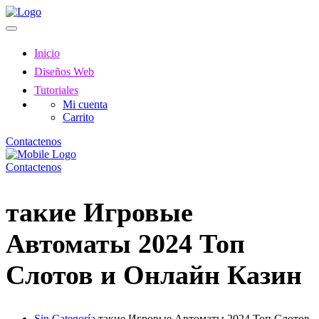
ŞİM
Padişahbet
Galabet
taraftarium24
casino fiable en ligne
kingroyal
schl
Inicio
Diseños Web
Tutoriales
Mi cuenta
Carrito
Contactenos
Contactenos
такие Игровые
Автоматы 2024 Топ
Слотов и Онлайн Казин
Sin Categoría
такие Игровые Автоматы 2024 Топ Слотов