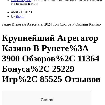
и Онлайн Казин
abril 21, 2023
by
jhonn
такие Игровые Автоматы 2024 Топ Слотов и Онлайн Казино
Крупнейший Агрегатор
Казино В Рунете%3A
3900 Обзоров%2C 11364
Бонуса%2C 25229
Игр%2C 85525 Отзывов
Content