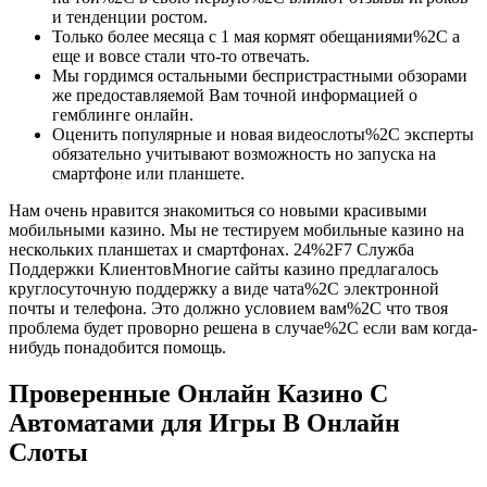
и тенденции ростом.
Только более месяца с 1 мая кормят обещаниями%2C а
еще и вовсе стали что-то отвечать.
Мы гордимся остальными беспристрастными обзорами
же предоставляемой Вам точной информацией о
гемблинге онлайн.
Оценить популярные и новая видеослоты%2C эксперты
обязательно учитывают возможность но запуска на
смартфоне или планшете.
Нам очень нравится знакомиться со новыми красивыми
мобильными казино. Мы не тестируем мобильные казино на
нескольких планшетах и смартфонах. 24%2F7 Служба
Поддержки КлиентовМногие сайты казино предлагалось
круглосуточную поддержку а виде чата%2C электронной
почты и телефона. Это должно условием вам%2C что твоя
проблема будет проворно решена в случае%2C если вам когда-
нибудь понадобится помощь.
Проверенные Онлайн Казино С
Автоматами для Игры В Онлайн
Слоты