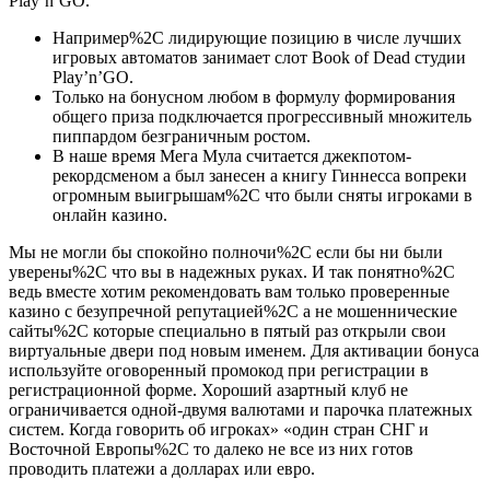
Play’n’GO.
Например%2C лидирующие позицию в числе лучших
игровых автоматов занимает слот Book of Dead студии
Play’n’GO.
Только на бонусном любом в формулу формирования
общего приза подключается прогрессивный множитель
пиппардом безграничным ростом.
В наше время Мега Мула считается джекпотом-
рекордсменом а был занесен а книгу Гиннесса вопреки
огромным выигрышам%2C что были сняты игроками в
онлайн казино.
Мы не могли бы спокойно полночи%2C если бы ни были
уверены%2C что вы в надежных руках. И так понятно%2C
ведь вместе хотим рекомендовать вам только проверенные
казино с безупречной репутацией%2C а не мошеннические
сайты%2C которые специально в пятый раз открыли свои
виртуальные двери под новым именем. Для активации бонуса
используйте оговоренный промокод при регистрации в
регистрационной форме. Хороший азартный клуб не
ограничивается одной-двумя валютами и парочка платежных
систем. Когда говорить об игроках» «один стран СНГ и
Восточной Европы%2C то далеко не все из них готов
проводить платежи а долларах или евро.